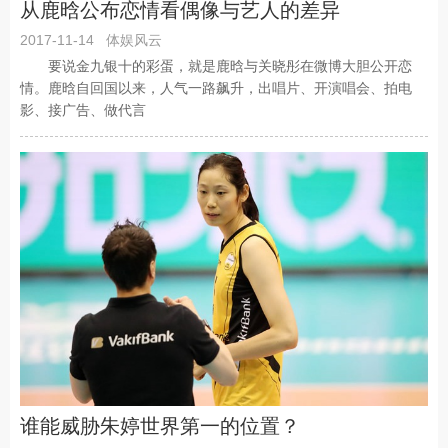
从鹿晗公布恋情看偶像与艺人的差异
2017-11-14
体娱风云
要说金九银十的彩蛋，就是鹿晗与关晓彤在微博大胆公开恋
情。鹿晗自回国以来，人气一路飙升，出唱片、开演唱会、拍电
影、接广告、做代言
谁能威胁朱婷世界第一的位置？