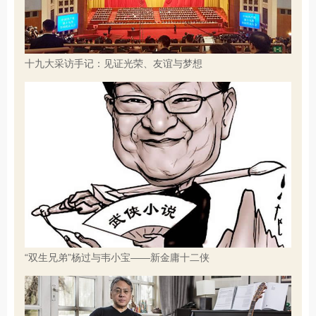
十九大采访手记：见证光荣、友谊与梦想
“双生兄弟”杨过与韦小宝——新金庸十二侠