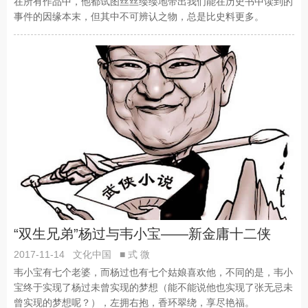
在所有作品中，他都试图丝丝缕缕地带出我们能在历史书中读到的
事件的因缘本末，但其中不可辨认之物，总是比史料更多。
“双生兄弟”杨过与韦小宝——新金庸十二侠
2017-11-14
文化中国
■ 式 微
韦小宝有七个老婆，而杨过也有七个姑娘喜欢他，不同的是，韦小
宝终于实现了杨过未曾实现的梦想（能不能说他也实现了张无忌未
曾实现的梦想呢？），左拥右抱，香环翠绕，享尽艳福。