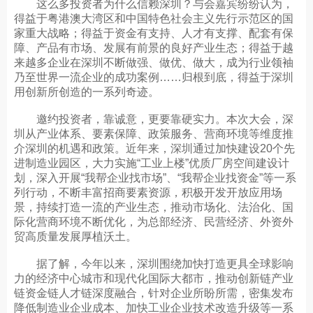
这么多投资者为什么信赖深圳？与会嘉宾纷纷认为，
得益于粤港澳大湾区和中国特色社会主义先行示范区的国
家重大战略；得益于资金有支持、人才有支撑、配套有保
障、产品有市场、发展有前景的良好产业生态；得益于越
来越多企业在深圳不断做强、做优、做大，成为行业领袖
乃至世界一流企业的成功案例……归根到底，得益于深圳
用创新所创造的一系列奇迹。
邀约投资者，靠诚意，更要靠硬实力。本次大会，深
圳从产业体系、要素保障、政策服务、营商环境等维度推
介深圳的机遇和政策。近年来，深圳通过加快建设20个先
进制造业园区，大力实施“工业上楼”优质厂房空间建设计
划，深入开展“我帮企业找市场”、“我帮企业找资金”等一系
列行动，不断丰富招商要素资源，积极开发开放应用场
景，持续打造一流的产业生态，推动市场化、法治化、国
际化营商环境不断优化，为总部经济、民营经济、外资外
贸高质量发展厚植沃土。
据了解，今年以来，深圳围绕加快打造更具全球影响
力的经济中心城市和现代化国际大都市，推动创新链产业
链资金链人才链深度融合，针对企业所盼所需，密集发布
降低制造业企业成本、加快工业企业技术改造升级等一系