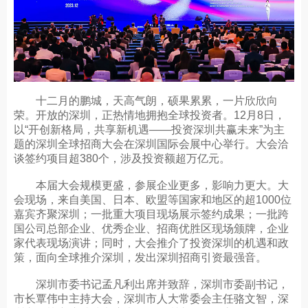
十二月的鹏城，天高气朗，硕果累累，一片欣欣向
荣。开放的深圳，正热情地拥抱全球投资者。12月8日，
以“开创新格局，共享新机遇——投资深圳共赢未来”为主
题的深圳全球招商大会在深圳国际会展中心举行。大会洽
谈签约项目超380个，涉及投资额超万亿元。
本届大会规模更盛，参展企业更多，影响力更大。大
会现场，来自美国、日本、欧盟等国家和地区的超1000位
嘉宾齐聚深圳；一批重大项目现场展示签约成果；一批跨
国公司总部企业、优秀企业、招商优胜区现场颁牌，企业
家代表现场演讲；同时，大会推介了投资深圳的机遇和政
策，面向全球推介深圳，发出深圳招商引资最强音。
深圳市委书记孟凡利出席并致辞，深圳市委副书记，
市长覃伟中主持大会，深圳市人大常委会主任骆文智，深