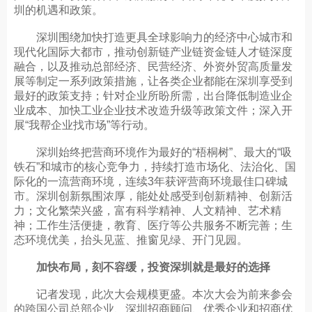
圳的机遇和政策。
深圳围绕加快打造更具全球影响力的经济中心城市和
现代化国际大都市，推动创新链产业链资金链人才链深度
融合，以及推动总部经济、民营经济、外资外贸高质量发
展等制定一系列政策措施，让各类企业都能在深圳享受到
最好的政策支持；针对企业所盼所需，出台降低制造业企
业成本、加快工业企业技术改造升级等政策文件；深入开
展“我帮企业找市场”等行动。
深圳始终把营商环境作为最好的“梧桐树”、最大的“吸
铁石”和城市的核心竞争力，持续打造市场化、法治化、国
际化的一流营商环境，连续3年获评营商环境最佳口碑城
市。深圳创新氛围浓厚，能处处感受到创新精神、创新活
力；文化繁荣兴盛，富有科学精神、人文精神、艺术精
神；工作生活便捷，教育、医疗等公共服务不断完善；生
态环境优美，抬头见蓝、推窗见绿、开门见园。
加快布局，刻不容缓，投资深圳就是最好的选择
记者发现，此次大会规模更盛。本次大会为前来参会
的跨国公司总部企业、深圳招商顾问、优秀企业和招商优