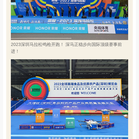
2023深圳马拉松鸣枪开跑！ 深马正稳步向国际顶级赛事前
进！