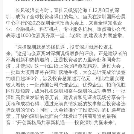
长风破浪会有时，直挂云帆济沧海！12月8日的深
圳，成为了全球投资者瞩目的焦点。当天在深圳国际会展
中心举行的2023深圳全球招商大会上，来自全球知名企
业、金融机构、科研机构、专业服务机构、重点商协会代
表等超1000位嘉宾齐聚一堂，与深圳的建设者共襄盛举。
“选择深圳就是选择机遇，投资深圳就是投资未
来。”这是与会嘉宾对深圳说得最多的评价。正是建设者的
不断创新和热情邀约，正是投资者的万里奔赴和同舟共
济，才使深圳这一张白纸上的演绎愈发精彩。通过大会，
一批重大项目即将在深圳落地生根，大会总计完成洽谈签
约项目超380个，涉及投资总额超万亿元，相比往届实现
较大增长；一批跨国公司总部企业、优秀企业、招商优胜
区现场颁牌，成为扎根深圳和奋斗深圳的成功典型；一批
深圳高质量发展的亲历者、建设者和见证者现场分享奋斗
历程和成功心得，通过充满真情实感的故事坚定投资者选
择深圳的信心；同时，大会还推介了投资深圳的机遇与政
策，开放的深圳借此面向全球发出了招商引资的最强
音：“开创新格局共享新机遇——投资深圳共赢未来”。