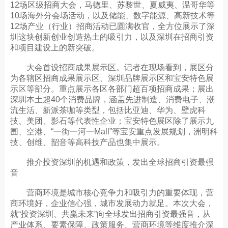
12场区级招商大会，马德里、苏黎世、夏威夷、温哥华等
10场海外分会场活动，以及储能、数字能源、高新技术等
12场产业（行业）招商活动已圆满收官，全方位展示了深
圳这块创新创业创造热土的吸引力，以及深圳在招商引资
和项目建设上的新突破。
大会首设招商成果展示区。记者在现场看到，展区分
为各辖区招商成果展示区、深圳品牌展示区和宝安特色展
示区等部分。重点展示各区各部门超百项招商成果；展出
深圳本土超40个消费品牌，涵盖先进制造、消费电子、潮
流生活、新派茶咖等类型，包括比亚迪、华为、壁虎科
技、美团、影石等代表性企业；宝安特色展区除了展示九
围、空港、“一街一河一Mall”等宝安重点发展规划，洲明科
技、创维、韶音等高科技产品也集中展示。
推介投资深圳的机遇和政策，发出全球招商引资最强
音
营商环境是城市核心竞争力和吸引力的重要体现，营
商环境好，企业信心强，城市发展动力就足。本次大会，
就“投资深圳、共赢未来”向全球发出招商引资最强音，从
产业体系、要素保障、政策服务、营商环境等维度推介深