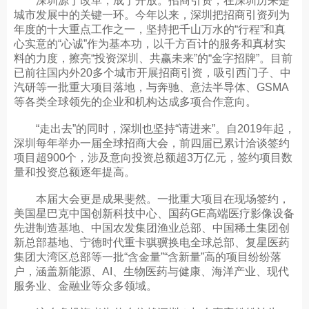
深圳源于改革，成于开放。招商引资，在深圳历来是
城市发展中的关键一环。今年以来，深圳把招商引资列为
年度的十大重点工作之一，坚持把千山万水的“行程”和真
心实意的“心诚”作为基本功，以千方百计的服务和真材实
料的力度，擦亮“投资深圳、共赢未来”的“金字招牌”。目前
已前往国内外20多个城市开展招商引资，吸引西门子、中
汽研等一批重大项目落地，与奔驰、意法半导体、GSMA
等各类全球领先的企业和机构达成多项合作意向。
“走出去”的同时，深圳也坚持“请进来”。自2019年起，
深圳每年举办一届全球招商大会，前四届已累计洽谈签约
项目超900个，涉及意向投资总额超3万亿元，签约项目数
量和投资总额逐年提高。
本届大会更是成果斐然。一批重大项目在现场签约，
美国星巴克中国创新科技中心、国药GE高端医疗影像设备
先进制造基地、中国农发集团渔业总部、中国稀土集团创
新总部基地、宁德时代重卡骐骥换电全球总部、复星医药
集团大湾区总部等一批“含金量”“含新量”高的项目纷纷落
户，涵盖新能源、AI、生物医药与健康、海洋产业、现代
服务业、金融业等众多领域。