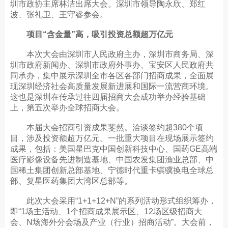
圳市政协主席林洁出席大会。深圳市领导陶永欣、郑红
波、张礼卫、王守睿参会。
项目“含金量”高，吸引投资总额超万亿元
本次大会由深圳市人民政府主办，深圳市商务局、深
圳市政府新闻办、深圳市政府外事办、宝安区人民政府共
同承办，集中展示深圳全市各区各部门招商成果，全面展
现深圳经济社会高质量发展新进展和国际一流营商环境。
这也是深圳在传承过往四届招商大会成功举办经验基础
上，第五次举办全球招商大会。
本届大会招商引资成果斐然。洽谈签约超380个项
目，涉及投资额超万亿元。一批重大项目在现场展示签约
成果，包括：美国星巴克中国创新科技中心、国药GE高端
医疗影像设备先进制造基地、中国农发集团渔业总部、中
国稀土集团创新总部基地、宁德时代重卡骐骥换电全球总
部、复星医药集团大湾区总部等。
此次大会采用“1+1+12+N”的系列活动形式组织筹办，
即“1场主活动、1个招商成果展示区、12场区级招商大
会、N场海外分会场及产业（行业）招商活动”。大会前，