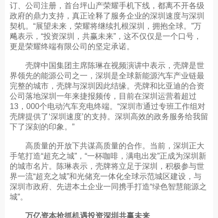
订、公司注册，首台坪山产荣耀手机下线，都离不开各级
政府的鼎力支持，真正诠释了服务企业的深圳速度与深圳
契机。“展望未来，荣耀将继续扎根深圳，拥抱全球。”万
飚表示，“投资深圳，共赢未来”，这不仅仅是一个口号，
更是荣耀终端有限公司的坚定承诺。
壳牌中国集团主席陈琳在视频演讲中表示，壳牌是世
界领先的能源公司之一，深圳是全球新能源汽车产业链最
完整的城市，壳牌与深圳因此结缘。壳牌和比亚迪的合资
公司落地深圳一年来捷报频传，目前在深圳运营着超过
13，000个电动汽车充电终端。“深圳市通过专班工作组对
壳牌提供了‘深圳速度’的支持。深圳高效的政务服务给我留
下了深刻的印象。”
高质量的开放下共谋高质量的合作。当前，深圳正大
手笔打造“超充之城”，“一杯咖啡，满电出发”正成为深圳新
的城市名片。陈琳表示，壳牌将立足于深圳，积极参与世
界一流“超充之城”和光储充一体化全球示范城区建设，与
深圳市政府、先进本土企业一同携手打造“绿色智慧能源之
城”。
万亿资本抢抓机遇投资深圳共赢未来