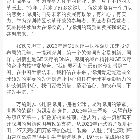
育了像平安、华为等令人尊重的企业，是一片了不起的改
革沃土。“今年，我来了好多次深圳，每次来都有一个真切
的感受：深圳对自身未来的发展有政策，有雄心，有实
力。作为深圳特区改革开放的参与者、见证者和受益者，
复星将持续加大在深投资，与深圳的高质量发展强绑定，
共创未来。”
张轶昊坦言，2023年是GE医疗中国在深圳加速投资
布局的元年。一提到深圳，第一个关键词肯定是创新。同
样，创新也是GE医疗的DNA。深圳的城市精神和GE医疗
的企业内核非常契合。“我们要不断把最好的创新带到中
国、在中国生根结果。我相信在未来，深圳肯定能建成全
球领先的重要的先进制造业中心和具有全球重要影响力的
科技创新中心。我们要做的是，坚定信心、加快布局，下
好先手棋。”
万飚则以《扎根深圳，拥抱全球，成为深圳的荣耀、
世界的荣耀》为题发表演讲。2023年第三季度，荣耀市场
份额跃至第一，折叠屏销量登顶。他认为，这一切都离不
开深圳的创新氛围与政策支持。从2021年正式落户深圳福
田，27天完成四万多平的选址、装修、入驻；到在深圳坪
山建立高端旗舰手机生产制造基地，197天内完成协议签