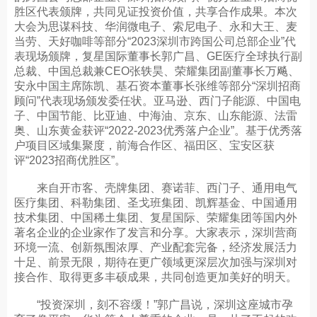
胜区代表颁牌，共同见证投资价值，共享合作成果。本次
大会为思谋科技、华润微电子、索尼电子、永和大王、麦
当劳、天好咖啡等部分“2023深圳市跨国公司总部企业”代
表现场颁牌，复星国际董事长郭广昌、GE医疗全球执行副
总裁、中国总裁兼CEO张轶昊、荣耀集团副董事长万飚、
安永中国主席陈凯、基石资本董事长张维等部分“深圳招商
顾问”代表现场颁发委任状。亚马逊、西门子能源、中国电
子、中国节能、比亚迪、中海油、京东、山东能源、法雷
奥、山东黄金获评“2022-2023优秀落户企业”。基于优秀落
户项目区域集聚度，前海合作区、福田区、宝安区获
评“2023招商优胜区”。
来自开市客、壳牌集团、赛诺菲、西门子、通用电气
医疗集团、科勒集团、圣戈班集团、凯辉基金、中国通用
技术集团、中国稀土集团、复星国际、荣耀集团等国内外
著名企业的企业家作了发言和分享。大家表示，深圳营商
环境一流、创新氛围浓厚、产业配套完备，经济发展活力
十足、前景无限，期待在更广领域更深层次加强与深圳对
接合作、取得更多丰硕成果，共同创造更加美好的明天。
“投资深圳，刻不容缓！”郭广昌说，深圳这座城市孕