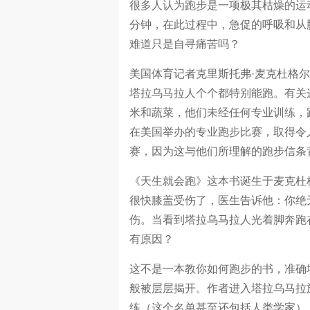
很多人认为跑步是一项极其枯燥的运
分钟，在此过程中，急促的呼吸和从
难道只是自寻痛苦吗？
美国体育记者克里斯托弗·麦克杜格
塔拉乌马拉人个个都特别能跑。有关
米和蔬菜，他们未经任何专业训练，
在美国举办的专业跑步比赛，取得令
赛，因为这与他们所理解的跑步信条
《天生就会跑》这本书诞生于麦克杜
很快膝盖受伤了，医生告诉他：你绝
伤。当看到塔拉乌马拉人光着脚奔跑
有原因？
这不是一本教你如何跑步的书，准确
般被层层揭开。作者进入塔拉乌马拉
练（这个名单甚至还包括人类学家）