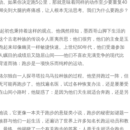
动。如果你决定跑5公里，那就意味着同样的动作至少要重复40
脚尖到大腿的疼痛感，让人根本无法思考。我们为什么要跑步？
尔起初也秉持着这样的观点。他偶然得知，墨西哥山脚下生活的
这个古老种族的传说令人匪夷所思：他们很穷，他们的主食是玉
跑起来却像幽灵一样敏捷快速。上世纪60年代，他们受邀参加
人瞩目的成绩后又隐居山间——他们不喜欢充满竞争的现代比
背道而驰：跑步是一项快乐而纯粹的运动。
格尔独自一人探寻塔拉乌马拉种族的过程。他坚持跑过一阵，但
无可能再跑步了。他找遍名医，试过各种恢复办法，还是屡屡受
在山间小路时，他疑惑了：是因为他们天生就适合奔跑，还是另
地说，它更像一本关于跑步的悬疑类小说，跑步的秘密如谜题一
族群与他们一起生活，还遍访了世界上许多知名长跑运动员和教
。最终，他揭晓了一个有关跑步的答案：人类天生就适合跑步