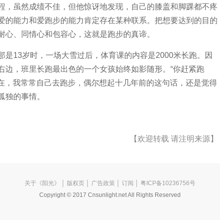
程，虽然成绩不佳，但他惊讶地发现，自己的膝盖和脚踝都不疼
爱的能力和爱跑步的能力肯定存在某种联系。把想要达到的目的
耐心、同情心和包容心，这就是跑步的真谛。
是13岁时，一场大雪过后，体育课的内容是2000米长跑。因
右边，班里长跑最出色的一个女孩始终如影随形。“你赶紧跑
现在，我常常自己去跑步，偶尔想起十几年前的这句话，还是觉得
孤独的事情。
【欢迎转载 请注明来源】
关于《阳光》
│
版权页
│
广告政策
│
订阅
│ 粤ICP备10236756号
Copyright © 2017 Cnsunlight.net All Rights Reserved