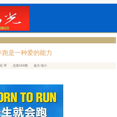
奔跑是一种爱的能力
 石 早
总第164期
放大
缩小