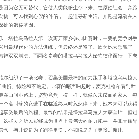
是因为它无可替代，它使人类能够生存下来。在原始社会，奔跑
食物；可以找到心仪的伴侣，一起追寻新生活。奔跑是流淌在人
深处的遗传基因。
乐？塔拉乌马拉人第一次离开家乡参加比赛时，主要的竞争对手
采用最现代化的办法训练，但最终还是输了。因为她太想赢了，
精神双双崩溃。而两名参赛的塔拉乌马拉人始终结伴而行，不离
格尔组织了一场比赛，召集美国最棒的耐力跑手和塔拉乌马拉人
满了曲折、惊险和不确定。比赛的哨声响起时，麦克杜格尔看到世
跑在山间小路上，姿势竟然一模一样，就像久未谋面的家人，每
一个名叫珍的女选手在临近终点时忽然停下来，她本来可以获得
起享受最后的路程。最终的结果是塔拉乌马拉人大获全胜，但过
，这些人之所以能够成为世界上最伟大的耐力跑手，并非天赋异
信念：与其说是为了跑得更快，不如说是为了更接近彼此。