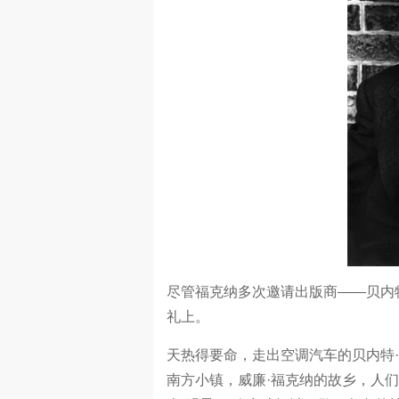
尽管福克纳多次邀请出版商——贝内
礼上。
天热得要命，走出空调汽车的贝内特
南方小镇，威廉·福克纳的故乡，人