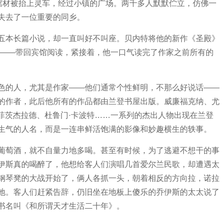
的棺材被抬上灵车，经过小镇的广场。两千多人默默伫立，仿佛一
失去了一位重要的同乡。
五本长篇小说，却一直叫好不叫座。贝内特将他的新作《圣殿》
之作——带回宾馆阅读，紧接着，他一口气读完了作家之前所有的
色的人，尤其是作家——他们通常个性鲜明，不那么好说话——
的作者，此后他所有的作品都由兰登书屋出版。威廉福克纳、尤
·菲茨杰拉德、杜鲁门·卡波特……一系列的杰出人物出现在兰登
生气的人名，而是一连串鲜活饱满的影像和妙趣横生的轶事。
葡萄酒，就不自量力地多喝。甚至有时候，为了逃避不想干的事
伊斯真的喝醉了，他想给客人们演唱几首爱尔兰民歌，却遭遇太
钢琴凳的大战开始了，俩人各抓一头，朝着相反的方向拉，诺拉
地。客人们赶紧告辞，仍旧坐在地板上傻乐的乔伊斯的太太说了
书名叫《和所谓天才生活二十年》。