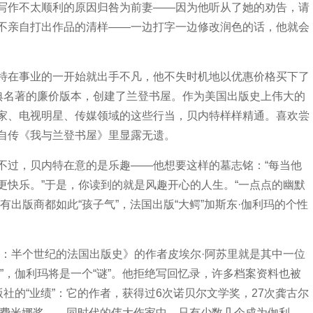
写作不太顺利的原因归咎为前妻——因为他听从了她的劝告，请
不亲自打出作品的清样——一边打字一边修改润色的话，他就会
特在事业的一开始就出手不凡，他不失时机地以优惠价格买下了
经典名著的廉价版本，创建了兰登书屋。作为美国出版史上伟大的
家、电视明星、传媒领域的这些行当，贝内特样样精通。喜欢尝
自传《我与兰登书屋》里显露无遗。
不过，贝内特在意的是乐趣——他想要这样的墓志铭：“每当他
更快乐。”于是，你读到的就是风趣开心的人生。“一点点的幽默
有出版商都如此“孩子气”，法国出版“大鳄”加斯东·伽利玛的个性
玛：半个世纪的法国出版史》的作者皮埃尔·阿苏里就是其中一位
”，伽利玛将是一个“谜”。他拒绝写回忆录，许多档案资料也被
版社的“业绩”：它的作者，获得过6次诺贝尔文学奖，27次龚古尔
7次费米娜奖……同时代的伟大作家中，只有少数几个成为伽利