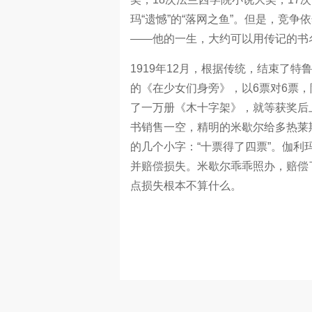
玛“遗憾”的“落网之鱼”。但是，竞
——他的一生，大约可以用传记的书
1919年12月，根据传统，结束了
的《在少女们身旁》，以6票对6票
了一万册《木十字架》，就等获奖后
书销售一空，精明的米歇尔给多热莱斯
的几个小字：“十票得了四票”。伽
并赔偿损失。米歇尔乖乖照办，赔偿
点损失根本不算什么。