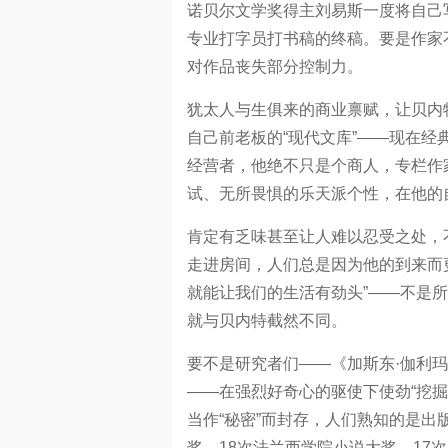
诺贝尔文学奖得主刘易斯一度将自己
专业打字员打书稿的终稿。要是作家
对作品丧失部分控制力。
犹太人与生俱来的商业禀赋，让贝内
自己前老板的“现代文库”——现在
经营者，他绝不只是个商人，专栏作
试、无所畏惧的乐天派个性，在他的
肯定有乏味甚至让人难以忍受之处，
走进房间，人们总是因为他的到来而
就能让我们的生活有劲头”——不是所
就与贝内特截然不同。
要不是研究者们——《加斯东·伽利
——在强烈好奇心的驱使下使劲“挖掘
当作“秘密”而封存，人们熟知的是出
奖，18次法兰西学院小说大奖，1