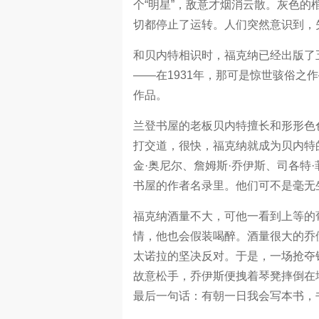
个“明星”，敌意才烟消云散。灰色
切都停止了运转。人们突然意识到，
和贝内特相识时，福克纳已经出版了
——在1931年，那可是惊世骇俗
作品。
兰登书屋的老板贝内特擅长和形形色
打交道，很快，福克纳就成为贝内特
金·奥尼尔、詹姆斯·乔伊斯、司各特
书屋的作者名录里。他们可不是毫无
福克纳酒量不大，可他一看到上等的
情，他也会假装喝醉。酒量很大的乔
太诺拉的坚决反对。于是，一场抢夺
故意松手，乔伊斯便拽着琴凳摔倒在
最后一句话：有朝一日我会写本书，