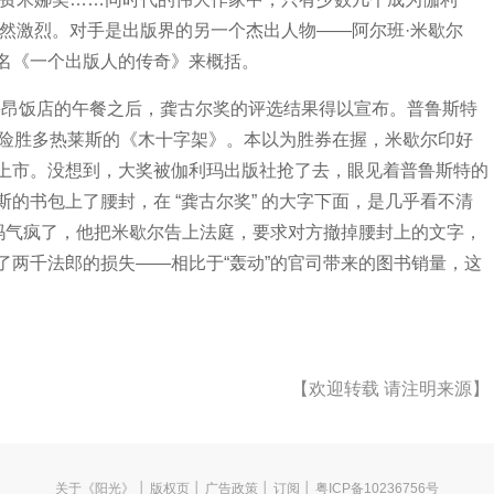
争依然激烈。对手是出版界的另一个杰出人物——阿尔班·米歇尔
名《一个出版人的传奇》来概括。
特鲁昂饭店的午餐之后，龚古尔奖的评选结果得以宣布。普鲁斯特
，险胜多热莱斯的《木十字架》。本以为胜券在握，米歇尔印好
上市。没想到，大奖被伽利玛出版社抢了去，眼见着普鲁斯特的
的书包上了腰封，在 “龚古尔奖” 的大字下面，是几乎看不清
利玛气疯了，他把米歇尔告上法庭，要求对方撤掉腰封上的文字，
了两千法郎的损失——相比于“轰动”的官司带来的图书销量，这
【欢迎转载 请注明来源】
关于《阳光》
│
版权页
│
广告政策
│
订阅
│ 粤ICP备10236756号