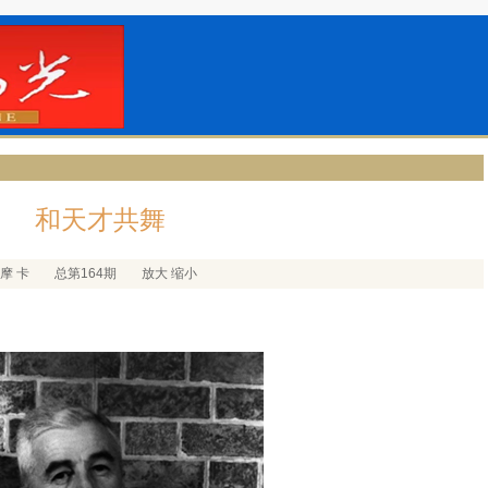
和天才共舞
 摩 卡
总第164期
放大
缩小