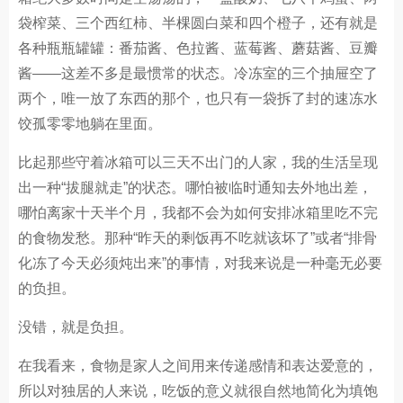
袋榨菜、三个西红柿、半棵圆白菜和四个橙子，还有就是
各种瓶瓶罐罐：番茄酱、色拉酱、蓝莓酱、蘑菇酱、豆瓣
酱——这差不多是最惯常的状态。冷冻室的三个抽屉空了
两个，唯一放了东西的那个，也只有一袋拆了封的速冻水
饺孤零零地躺在里面。
比起那些守着冰箱可以三天不出门的人家，我的生活呈现
出一种“拔腿就走”的状态。哪怕被临时通知去外地出差，
哪怕离家十天半个月，我都不会为如何安排冰箱里吃不完
的食物发愁。那种“昨天的剩饭再不吃就该坏了”或者“排骨
化冻了今天必须炖出来”的事情，对我来说是一种毫无必要
的负担。
没错，就是负担。
在我看来，食物是家人之间用来传递感情和表达爱意的，
所以对独居的人来说，吃饭的意义就很自然地简化为填饱