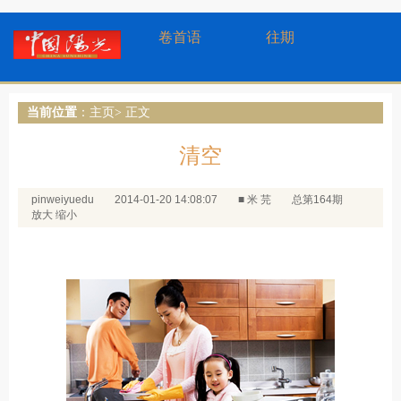
卷首语
往期
当前位置
：
主页
> 正文
清空
pinweiyuedu
2014-01-20 14:08:07
■ 米 芫
总第164期
放大
缩小