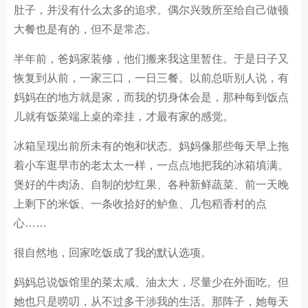
肚子，并没有什么太多的追求。偶尔兴致所至给自己做顿
大餐也是有的，但不是常态。
半年前，爸妈家装修，他们搬来我这里暂住。于是日子又
恢复到从前，一家三口，一日三餐。以前总听别人说，有
妈妈在的地方就是家，而我的切身体会是，那种每到饭点
儿就有饭菜端上桌的牵挂，才最有家的感觉。
冰箱呈现出前所未有的饱和状态。妈妈像那些每天早上拖
着小车逛早市的老太太一样，一点点地把我的冰箱填满。
煲好的牛肉汤、自制的炒红果、各种新鲜蔬菜、前一天晚
上剩下的米饭、一条收拾好的鲈鱼、几包稻香村的点
心……
很自然地，回家吃饭成了我的默认选项。
妈妈总说饭馆里的菜太咸、油太大，尽量少在外面吃。但
她也只是唠叨，从不过多干涉我的生活。那阵子，她每天