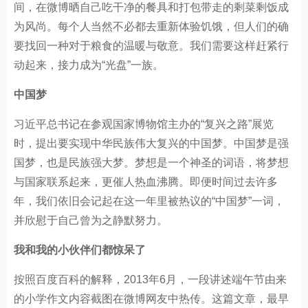
间，在微博晒自己吃干净的餐具和打包带走的剩菜剩饭成
为风尚。每个人当然不必都去重新体验饥饿，但人们的确
要找回一种对于粮食的温暖与敬意。我们需要这样赶紧行
动起来，接力成为“光盘”一族。
中国梦
习近平总书记在参观国家博物馆主办的“复兴之路”展览
时，提出要实现中华民族伟大复兴的中国梦。中国梦是强
国梦，也是民族强大梦。梦想是一个神圣的词语，将梦想
与国家联系起来，更催人热血沸腾。即便时间过去许多
年，我们依旧会记起在这一年里被热议的“中国梦”一词，
并欣慰于自己曾为之静默努力。
我和我的小伙伴们都惊呆了
按照百度百科的解释，2013年6月，一段讲述端午节由来
的小学作文内容截图在微博网友中热传。这篇文章，最早