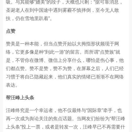
吸。与其能够“媲美”的段子，大概也只剩：“据可靠消息，
圣诞老人在到中国途中遇到雾霾不慎摔倒，至今无人敢
扶，仍在雪地里趴着”。
点赞
赞美是一种本能，但当点赞开始以大拇指形状频现于网
络，它更多像是种“到此一游”的留言。而所谓“点赞族”就
是，不管你在微博、微信上分享什么，哪怕是伤心事，他
们都点赞。赞不是赞，赞不为赞，在屏幕之后，人们已经
习惯于将自己隐藏起来，他们真实的情绪已渐渐不在网络
表达。
帮汪峰上头条
汪峰终究是一个幸运者，他不仅最终与“国际章”牵手，也
再一次成为舆论关注的焦点话题。当网友们纷纷为“帮汪峰
上头条”投上一票，或者是转发一次，汪峰早已不再需要什