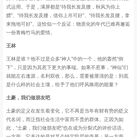
式运用。于是，满屏都是“待我长发及腰，秋风为你上
膘”、“待我长发及腰，借你上吊可好”、“待我长发及腰，拿
来拖地可好”。这恰似一个反证：物质化的年代已难再邂逅
一份青梅竹马的爱情。
王林
王林是谁？他不过是众多“神人”中的一个，他的轰然“倒
下”，只是因为其惹下更大的事端。如果不惹事，“神仙”们
就能左右逢源，名利双收，那么，需要被厘清的是：到底
是什么样的社会土壤，给予了他们呼风唤雨的能量？
土豪，我们做朋友吧
土豪的定义在发生着变化，它不再是当年有财有势的贬义
代名词，而泛指社会生活中富而不贵的群体。正因为如
此，“土豪，我们做朋友吧”也在成为分裂式的评价话语。
一方面，它表达的是对某个特定阶层的羡慕；另一方面，