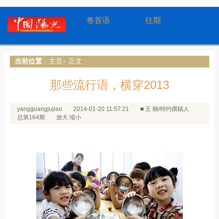
卷首语
往期
当前位置
：
主页
> 正文
那些流行语，横穿2013
yangguangjujiao
2014-01-20 11:57:21
■ 王 聃/特约撰稿人
总第164期
放大
缩小