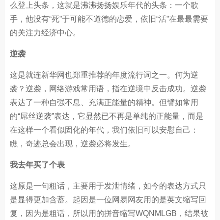
么登上头条，这就是沸沸扬扬娱乐年代的头条：一个歌
手，他没有“死”于可能不道德的恋爱，依旧“活”在最最需要
的关注力经济中心。
逆袭
这是就连新华网也郑重推荐的年度流行词之一。何为逆
袭？逆袭，网络游戏常用语，指在逆境中反击成功。逆袭
表达了一种自强不息、充满正能量的精神。但譬如常用
的“屌丝逆袭”表达，它显然已不再是单纯的正能量，而是
在这样一个看似固化的年代，我们依旧可以安慰自己：
瞧，奇迹总会出现，逆袭必将发生。
我去年买了个表
这原是一句粗话，主要用于发泄情绪，如今的表达方式只
是显得更加含蓄。起因是一位网易网友用的是英文缩写回
复，因为是粗话，所以用的拼音缩写WQNMLGB，结果被