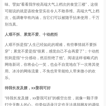
味。譬如“看看我学校高端大气上档次的食堂三楼”，这很
可能说的就是该校食堂实在令人不敢恭维。高端大气上档
次，低调奢华有内涵，当它们可以被随手拈来使用，千万
别当真。
人艰不拆、累觉不爱、十动然拒
人艰不拆是指“人生已经如此的艰难，有些事情就不要拆
穿”；累觉不爱是指“很累，感觉自己不会再爱了”；十动然
拒则是指“十分感动，然后拒绝了他”。阅读这样省略式的
网络新词，你将会心一笑，也会不自觉地在下一次将其使
用。冰冷的网络流量，不免也常常能给人带来微小的欢
乐。
待我长发及腰，xx娶我可好
“待我长发及腰，xx娶我可好”的横空出世，就像一颗子弹
打中无数人的心。但类似语录注定也无法逃脱网友的调侃