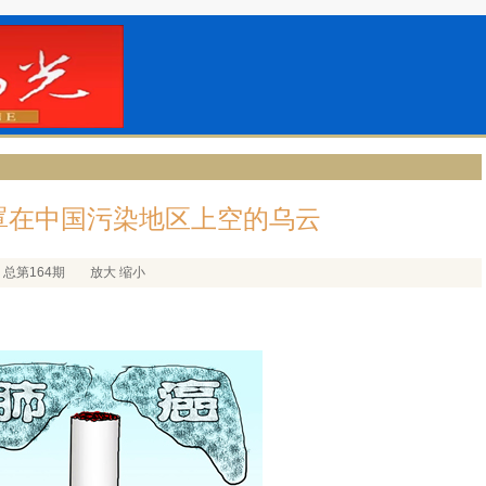
罩在中国污染地区上空的乌云
总第164期
放大
缩小