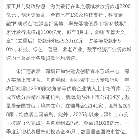
策工具与财政贴息，激励银行在重点领域发放贷款超2200
亿元，创历史新高。全市已有130家科技支行，科技金
融“四项试点”在深全部落地。率先落地债券市场“科技板”，
累计发行规模超1100亿元。截至3月末，金融“五篇大文
章”（去重后）贷款余额达5.3万亿元，占各项贷款超5
0%，科技、绿色、普惠、养老产业、数字经济产业贷款增
速均显著高于各项贷款平均增速。
朱江还表示，深圳正加快建设创新资本形成中心，深
入实施上市培育、并购重组、耐心资本三大专项行动。年
内新梳理出2500家独角兽等优质企业纳入上市培育库，形
成五级分层精准赋能机制，新增境内外上市公司14家，数
量居全国首位；境内在审、在辅导企业141家，境外备案3
8家，均位居全国前列。此外，2025年以来，深圳上市公
司披露（含完成）并购重组227起、金额超1016亿元。一
季度新增私募股权创投基金86只，数量居全国城市首位。