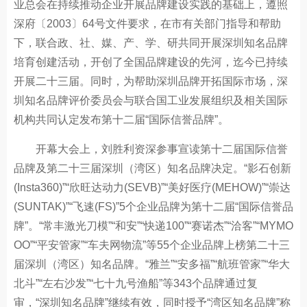
业总会在持续推动企业开展品牌建设实践的基础上，遵照
深府〔2003〕64号文件要求，在市有关部门指导和帮助
下，联合政、社、媒、产、学、研共同开展深圳知名品牌
培育创建活动，开创了全国品牌建设的先河，迄今已持续
开展二十三届。同时，为帮助深圳品牌开拓国际市场，深
圳知名品牌评价委员会与联合国工业发展组织及相关国际
机构共同认定发布第十二届“国际信誉品牌”。
开幕大会上，刘胜利资深参事宣读第十二届国际信誉
品牌及第二十三届深圳（湾区）知名品牌决定。“影石创新
(Insta360)”“欣旺达动力(SEVB)”“美好医疗(MEHOW)”“崇达
(SUNTAK)”“飞速(FS)”5个企业品牌为第十二届“国际信誉品
牌”。“常丰激光刀模”“和安”“快递100”“赛诺杰”“洽客”“MYMO
OO”“平安管家”“车夫网物流”等55个企业品牌上榜第二十三
届深圳（湾区）知名品牌。“雅兰”“安多福”“航班管家”“华大
北斗”“左右沙发”“七十九号渔船”等343个品牌通过复
审，“深圳知名品牌”继续有效，同时授予“湾区知名品牌”称