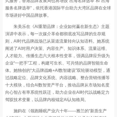
式服务，香港品牌发展局也将增设“出海名牌选举”和“出海
服务名牌选举”，依托香港国际平台助力大湾区品牌在全球
市场讲好中国品牌故事。
朱美乐在《AI重塑品牌：企业如何赢在新生态》主题
演讲中表示，每一次媒介革命都彻底改写品牌的生存规
则，AI时代品牌战场已从渠道流量转向认知语料。她系统
阐述了AI对用户决策、内容生产、知识体系、流量运维、
人才能力、传播生态六大根本性变革，强调品牌应升级为
企业“一把手”工程，构建可生长、可共情的品牌智能生命
体。她独创的“大品牌战略+AI数智建设”双轮驱动模型，通
过战略定位、品牌文化系统、内容战略、整合营销传播等
十大模块，结合AI数智资产平台，推动品牌从市场知名度
向心智占有率系统性跃迁，助力企业在AI时代以战略定力
驾驭技术变量，以品牌内核锚定AI认知格局。
施鈞在《领跑睡眠产业六十年——雅兰的“新质生产