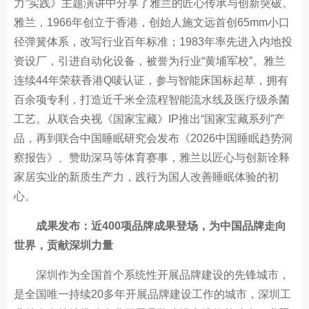
力”实践》主题演讲中分享了雅兰的匠心传承与创新突破。
雅兰，1966年创立于香港，创始人施文远首创65mm小口
径弹簧体系，改写行业百年标准；1983年率先进入内地投
资设厂，引进自动化设备，被誉为行业“黄埔军校”。雅兰
连续44年荣获香港Q唛认证，参与智能床国标起草，拥有
百余项专利，打造近千米全流程智能流水线及医疗级杀菌
工艺。从联合央视《国家宝藏》IP推出“国家宝藏系列”产
品，再到联合中国睡眠研究会发布《2026中国睡眠趋势洞
察报告》、赞助深马等体育赛事，雅兰以匠心与创新诠释
家居实业的新质生产力，践行为国人改善睡眠体验的初
心。
成果发布：近400项品牌成果登场，为中国品牌走向
世界，贡献深圳力量
深圳作为全国首个系统性开展品牌建设的先锋城市，
是全国唯一持续20多年开展品牌建设工作的城市，深圳工