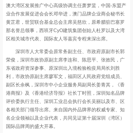
澳大湾区发展推广中心高级协调主任萧梦蜚，中国-东盟产
业合作发展促进会会长邓华进，澳门品牌企业商会秘书长
黄芷君，世贸联合基金总会主席吴慈欣，原希腊驻巴塞罗
那名誉总领事，西班牙CyO建筑集团创始人杜罗以及大湾
区相关城市代表、国际友人等嘉宾专程来深出席。
深圳市人大常委会原常务副主任、市政府原副市长郭
荣俊，深圳市政协原副主席李连和、陈思平、张效民，广
东省政府资深参事、原深圳出入境检验检疫局局长刘胜
利，市政协原副主席廖军文，福田区人民政府党组成员、
副区长余枫，深圳市中小企业服务局副局长姜青其，《香
港商报》及《香港经济导报》社长丁时照，深圳知名品牌
评价委执行主任、深圳工业总会执行会长吴丽以及市、区
各相关部门领导出席。来自国内外品牌界的权威专家、知
名企业领袖以及企业代表，共同见证第十届深圳（湾区）
国际品牌周的盛大开幕。