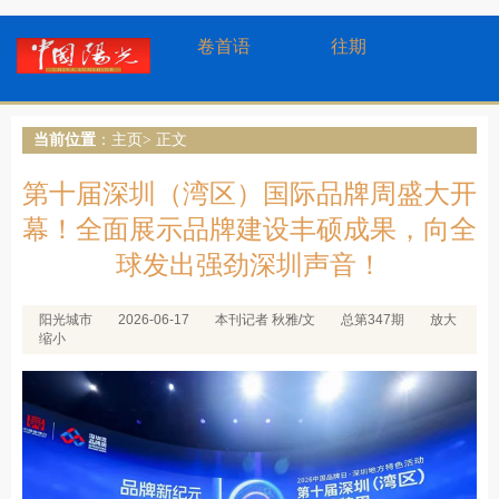
卷首语
往期
当前位置
：
主页
> 正文
第十届深圳（湾区）国际品牌周盛大开
幕！全面展示品牌建设丰硕成果，向全
球发出强劲深圳声音！
阳光城市
2026-06-17
本刊记者 秋雅/文
总第347期
放大
缩小