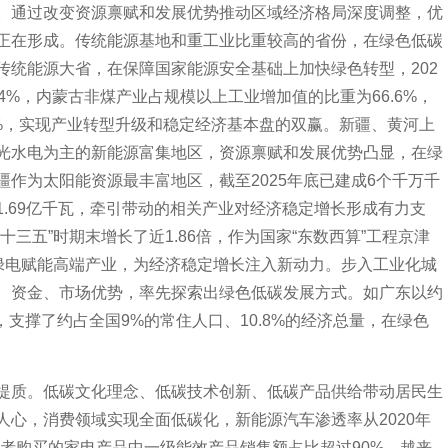
通过改变资源禀赋和发展优势推动区域经济格局深度调整，优
正在形成。传统能源基地和重工业比重较高的省份，在绿色低碳
传统能源大省，在保障国家能源安全基础上加快绿色转型，202
4%，内蒙古非煤产业占规模以上工业增加值的比重为66.6%，
.6%，实现产业转型升级和稳定经济基本盘的双赢。新疆、黄河上
光水电为主的新能源富集地区，资源禀赋和发展优势凸显，在绿
作为太阳能资源最丰富地区，截至2025年底已建成6个千万千
.69亿千瓦，牵引带动的相关产业对经济稳定增长形成有力支
三五”时期末增长了近1.86倍，作为国家“东数西算”工程京津
动绿电赋能高端产业，为经济稳定增长注入新动力。步入工业化城
、资金、市场优势，率先探索出绿色低碳发展方式。如广东以约
，支撑了约占全国9%的常住人口、10.8%的经济总量，在绿色
质。低碳文化理念、低碳技术创新、低碳产品供给带动居民生
人心，消费领域实现全面低碳化，新能源汽车渗透率从2020年
%，消费者购买的家电产品中一级能效产品销售额占比超过90%。越来