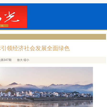
目标引领经济社会发展全面绿色
总第347期
放大
缩小