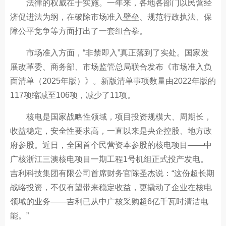
法律的权威在于实施。一年来，各地各部门以民营经
济促进法为纲，在破除市场准入壁垒、规范行政执法、保
障公平竞争等方面打出了一套组合拳。
市场准入方面，“非禁即入”真正落到了实处。国家发
展改革委、商务部、市场监管总局联合发布《市场准入负
面清单（2025年版）》。新版清单事项数量由2022年版的
117项缩减至106项，减少了11项。
核电是国家战略性领域，项目投资规模大、周期长，
收益稳定，安全性要求高，一直以来是央企控股、地方政
府参股。近日，全国首个民营资本参股的核电项目——中
广核浙江三澳核电项目一期工程1号机组正式投产发电。
吉利科技集团有限公司首席财务官陈圣杰说：“这份超长期
战略投资，不仅有望带来稳定收益，更撬动了企业在核电
领域的业务——吉利已从中广核采购超6亿千瓦时清洁电
能。”