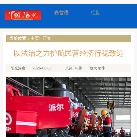
卷首语
往期
当前位置
：
主页
> 正文
以法治之力护航民营经济行稳致远
阳光深度
2026-06-17
总第347期
放大
缩小