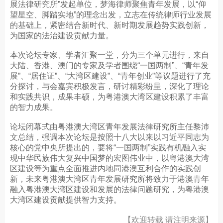
展法律研究所”发起单位，梦海律师聚焦青年发展，以“仰
望星空、脚踏实地”的理念出发，立志在传统律师行业发展
的基础上，紧密结合新时代、新时期发展趋势实践创新，
为国家的法治建设贡献力量。
本次论坛专家、学者汇聚一堂，分为三个单元进行，来自
大陆、香港、澳门的专家及学者围绕“一国两制”、“青年发
展”、“居住证”、“大湾区建设”、“青年创业”等议题进行了充
分探讨，与会嘉宾积极发言，研讨精彩纷呈，深化了理论
和实践共识，成果丰硕，为粤港澳大湾区建设积累了丰富
的智力成果。
论坛闭幕式由粤港澳大湾区青年发展法律研究所主任黎沛
文总结，强调本次论坛是按照十八大以来以习近平同志为
核心的党中央所提出的，要将“一国两制”实践有机融入实
现中华民族伟大复兴中国梦的宏图伟业中，以粤港澳大湾
区建设等为重点全面推进内地同港澳互利合作的实践创
新，未来粤港澳大湾区青年发展研究所将致力于港澳青年
融入粤港澳大湾区建设和发展的法律问题研究，为粤港澳
大湾区建设贡献提供智力支持。
【欢迎转载 请注明来源】