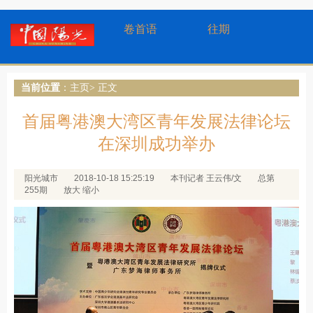
卷首语
往期
当前位置
：
主页
> 正文
首届粤港澳大湾区青年发展法律论坛
在深圳成功举办
阳光城市
2018-10-18 15:25:19
本刊记者 王云伟/文
总第
255期
放大
缩小