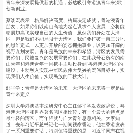
青年来深发展提供新的机遇，必然吸引粤港澳青年来深圳
创新创业。
蔡淡宏表示，格局解决高度、格局决定成就，粤港澳青年
朋友，如果你们以南山高地为起点谋求个人发展，必将能
够展翅高飞实现自己的人生价值。虽然我们身处在大湾
区，但是我们不能局限于大湾区，我们要打破一亩三分地
的思维定式，以更加开放的姿态拥抱事业，以更加开阔的
视野谋划发展。青年是民族的未来和希望，湾区的发展需
要你们，民族复兴的发展需要你们，在此我号召所有的南
山青年和港澳青年一同携手主动投身到“粤港澳大湾区”的
建设，主动融入实现中华民族伟大复兴的宏伟目标中，实
现我们人生价值，实现民族的千秋大计。
邹平学：青年是大湾区的未来，大湾区的未来将一定是由
青年来定义
深圳大学港澳基本法研究中心主任邹平学发表致辞说，粤
港澳大湾区和世界著名湾区相比较，有一个最大的特点是
最年轻的湾区，而年轻就与广大青年息息相关。大家知
道，去年习近平总书记七一期间视察香港，他在香港发表
了一系列重要讲话，特别值得重视的是，习近平同志在视