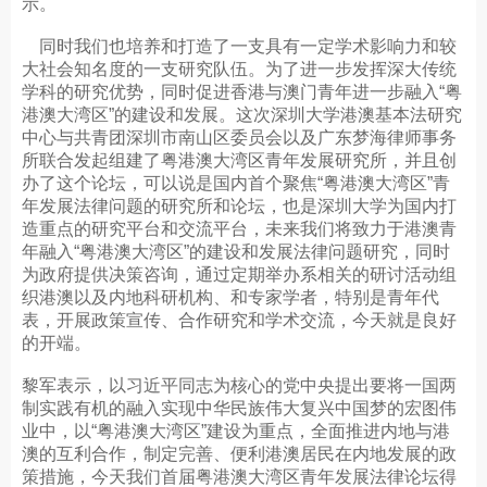
示。
同时我们也培养和打造了一支具有一定学术影响力和较
大社会知名度的一支研究队伍。为了进一步发挥深大传统
学科的研究优势，同时促进香港与澳门青年进一步融入“粤
港澳大湾区”的建设和发展。这次深圳大学港澳基本法研究
中心与共青团深圳市南山区委员会以及广东梦海律师事务
所联合发起组建了粤港澳大湾区青年发展研究所，并且创
办了这个论坛，可以说是国内首个聚焦“粤港澳大湾区”青
年发展法律问题的研究所和论坛，也是深圳大学为国内打
造重点的研究平台和交流平台，未来我们将致力于港澳青
年融入“粤港澳大湾区”的建设和发展法律问题研究，同时
为政府提供决策咨询，通过定期举办系相关的研讨活动组
织港澳以及内地科研机构、和专家学者，特别是青年代
表，开展政策宣传、合作研究和学术交流，今天就是良好
的开端。
黎军表示，以习近平同志为核心的党中央提出要将一国两
制实践有机的融入实现中华民族伟大复兴中国梦的宏图伟
业中，以“粤港澳大湾区”建设为重点，全面推进内地与港
澳的互利合作，制定完善、便利港澳居民在内地发展的政
策措施，今天我们首届粤港澳大湾区青年发展法律论坛得