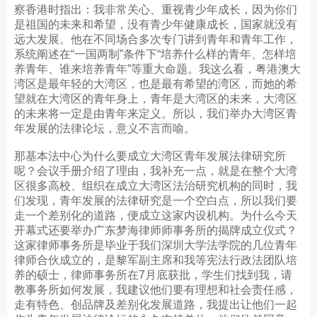
察香港时指出：我非常关心、重视青少年成长，因为你们
是祖国的未来和希望，没有青少年健康成长，国家就没有
远大发展。他在不同场合多次专门讲到青年和青年工作，
系统阐述在“一国两制”条件下“培养什么样的青年、怎样培
养青年、谁来培养青年”等重大命题。我这么看，粤港澳大
湾区是最年轻的大湾区，也是最有希望的湾区，而她的希
望就在大湾区的青年身上，青年是大湾区的未来，大湾区
的未来将一定是由青年来定义。所以，我们举办大湾区青
年发展的法律论坛，意义不言而喻。
那基本法中心为什么要成立大湾区青年发展法律研究所
呢？会议手册介绍了理由，我补充一点，就是在整个大湾
区很多高校、组织在成立大湾区法治研究机构的同时，我
们发现，青年发展的法律研究是一个空白点，所以我们要
走一个差别化的道路，便成立这家内设机构。为什么今天
开幕式还要举办广东梦海律师师事务所的揭牌成立仪式？
这家律师事务所是毕业于我们深圳大学法学院的几位青年
律师合伙成立的，是黎军副主席和我等宪法行政法团队培
养的硕士，律师事务所在7月底获批，学生们找到我，请
教事务所如何发展，我建议他们要有理想和社会责任感，
走有特色、创品牌及差别化发展道路，我提出让他们一起