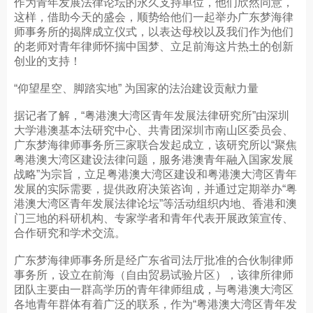
作为青年发展法律论坛的永久支持单位，他们欣然同意，
这样，借助今天的盛会，顺势给他们一起举办广东梦海律
师事务所的揭牌成立仪式，以表达母校以及我们作为他们
的老师对青年律师怀揣中国梦、立足前海这片热土的创新
创业的支持！
“仰望星空、脚踏实地” 为国家的法治建设贡献力量
据记者了解，“粤港澳大湾区青年发展法律研究所”由深圳
大学港澳基本法研究中心、共青团深圳市南山区委员会、
广东梦海律师事务所三家联合发起成立，该研究所以“聚焦
粤港澳大湾区建设法律问题，服务港澳青年融入国家发展
战略”为宗旨，立足粤港澳大湾区建设和粤港澳大湾区青年
发展的实际需要，提供政府决策咨询，并通过定期举办“粤
港澳大湾区青年发展法律论坛”等活动组织内地、香港和澳
门三地的科研机构、专家学者和青年代表开展政策宣传、
合作研究和学术交流。
广东梦海律师事务所是经广东省司法厅批准的合伙制律师
事务所，设立在前海（自由贸易试验片区），该律所律师
团队主要由一群高学历的青年律师组成，与粤港澳大湾区
各地青年群体有着广泛的联系，作为“粤港澳大湾区青年发