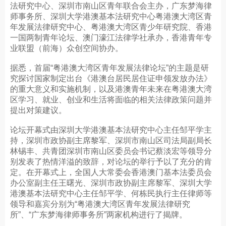
法研究中心、深圳市南山区青年联合会主办，广东梦海律
师事务所、深圳大学港澳基本法研究中心粤港澳大湾区青
年发展法律研究中心、粤港澳大湾区青少年研究院、香港
一国两制青年论坛、澳门濠江法律学社承办，香港青年专
业联盟（前海）众创空间协办。
据悉，首届“粤港澳大湾区青年发展法律论坛”的主题是研
究探讨国家制定出台《港澳台居民居住证申领发放办法》
的重大意义和实施机制，以及港澳青年未来在粤港澳大湾
区学习、就业、创业和生活将面临的相关法律政策问题并
提出对策建议。
论坛开幕式由深圳大学港澳基本法研究中心主任邹平学主
持，深圳市政协副主席黎军、深圳市南山区司法局副局长
林锡丰、共青团深圳市南山区委员会书记蔡淡宏等领导分
别发表了热情洋溢的致辞，对论坛的举行予以了充分的肯
定。在开幕式上，全国人大常委会香港澳门基本法委员会
办公室副主任王曙光、深圳市政协副主席黎军、深圳大学
港澳基本法研究中心主任邹平学、何栋民执行主任律师等
领导和嘉宾分别为“粤港澳大湾区青年发展法律研究
所”、“广东梦海律师事务所”两家机构进行了揭牌。