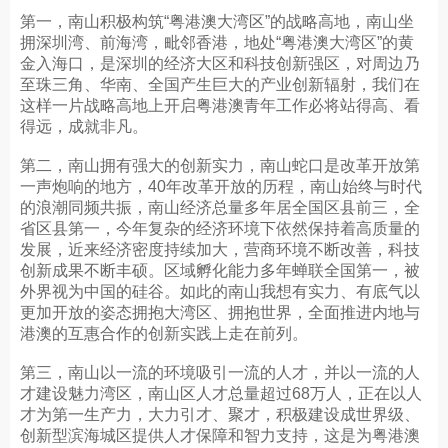
第一，南山积极构筑“粤港澳大湾区”的战略高地，南山坐
拥深圳湾、前海湾，毗邻香港，地处“粤港澳大湾区”的黄
金入海口，是深圳的经济大区和科技创新强区，对周边乃
至珠三角、华南、全国产生巨大的产业创新辐射，我们在
这样一片战略高地上开启粤港澳青年工作必将站得高、看
得远，成就非凡。
第二，南山拥有强大的创新实力，南山蛇口是改革开放第
一声炮响的地方，40年改革开放的历程，南山始终与时代
的浪潮同频共振，南山经济总量多年居全国区县前三，全
省区县第一，今年复杂的经济环境下依然保持着高质量的
发展，近来经济密度持续加大，营商环境不断改善，科技
创新成果不断丰硕。区域孵化能力多年蝉联全国第一，被
外界视为中国的硅谷。如此的南山我想有实力、有底气以
更加开放的姿态拥抱大湾区、拥抱世界，全面推进内地与
港澳的互惠合作的创新实践上走在前列。
第三，南山以一流的环境吸引一流的人才，并以一流的人
才建设魅力湾区，南山区人才总量超过68万人，正在以人
才为第一生产力，大力引才、聚才，积极建设成世界级、
创新型滨海城区提供人才保障和智力支持，这是为粤港澳