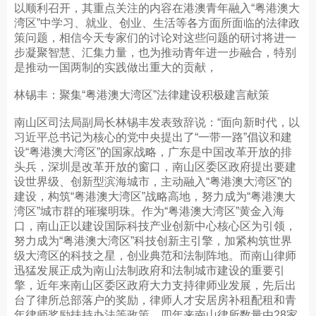
以顺利召开，其重点关注的内容在港澳青年融入“粤港澳大
湾区”中学习、就业、创业、生活等各方面所面临的法律政
策问题，相信今天专家们的讨论对这些问题的研讨将进一
步凝聚智慧、汇集力量，也为推动青年进一步融合，特别
是推动一国两制的实践做出重大的贡献，
林锡丰：聚集“粤港澳大湾区”法律建设积极建言献策
南山区司法局副局长林锡丰发表致辞说：“面向新时代，以
习近平总书记为核心的党中央提出了“一带一路”倡议和建
设“粤港澳大湾区”的国家战略，广东是中国改革开放的排
头兵，深圳是改革开放的窗口，南山区委区政府提出要建
设世界级、创新型滨海城市，主动融入“粤港澳大湾区”的
建设，构筑“粤港澳大湾区”战略高地，努力成为“粤港澳大
湾区”城市群的璀璨明珠。作为“粤港澳大湾区”黄金入海
口，南山正以建设国际科技产业创新中心核心区为引领，
努力成为“粤港澳大湾区”科技创新主引擎，加紧构筑世界
级大湾区的科技之星，创业典范和法制阵地。而南山律师
迅猛发展正成为南山法制政府和法制城市建设的重要引
擎，近年来南山区委区政府大力支持律师业发展，先后出
台了律所总部落户的奖励，律师人才安居房补租配租和青
年律师奖励扶持办法等政策。四年来南山律所数量由28家