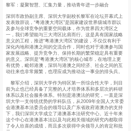
黎军：凝聚智慧、汇集力量，推动青年进一步融合
深圳市政协副主席、深圳大学副校长黎军在论坛开幕式上
发表致辞说，“粤港澳大湾区”是国家建设世界级城市群以
及参与全球竞争的重要空间载体，作为世界四大湾区之
一，我们希望能与三大湾区比肩而行。这是具有国家战略
意义的工程，推进“粤港澳大湾区”的建设，不仅仅有利于
深化内地和港澳之间的交流合作，同时也对于港澳参与国
家发展战略、提升竞争力、保持长期的繁荣稳定具有重要
的意义。深圳是“粤港澳大湾区”的核心城市，在地理上更
有优势，毗邻港澳，深圳与港澳之间经济、社会之间的互
动往来也非常频繁，也理应成为推动这一事业的排头兵。
黎军介绍，深圳大学作为特区第一所综合性大学，到目
前为止也已经具备了完整的人才培养体系和多层次的科研
体系以及社会服务体系。特别是港澳法的研究，一直是深
圳大学一支传统优势的学科队伍，从2009年全国人大常委
会港澳基本法委员会的领导以及广东省政府港澳办的支持
下，我们深圳大学成立了港澳基本法研究中心。近十年来
这个中心在港澳基本法以及与此相关领域的研究内都取得
了令人欣喜的成绩，而且多次获得中央领导人的肯定和批