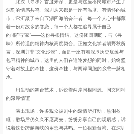
此次《寻味》首度来深，更是与这座移民城市产生了
深刻的情感共鸣。深圳从来都是一座有温度、有情怀的城
市，它汇聚了来自五湖四海的奋斗者，每一个人心中都藏
着一份对故乡的眷恋，每一个人都在追寻属于自己
的“根”与“家”——这份寻根情结、这份团圆期盼，与《寻
味》所传递的精神内核高度契合。正如文化学者胡野秋所
言，深圳并非“文化沙漠”，而是一座有着深厚历史底蕴与
包容精神的城市，这里的人们在追逐梦想的同时，始终坚
守着对故土的牵挂，这份牵挂，与两岸同胞的乡愁一脉相
承。
用生动的舞台艺术，诉说着两岸同根同源、同文同种
的深厚情谊
演出现场，许多观众被剧中的深情所打动，热泪盈
眶，散场后仍久久不愿离去，纷纷分享自己的观后感，诉
说着这份跨越海峡的乡愁与共鸣。一位祖籍台湾、在深圳