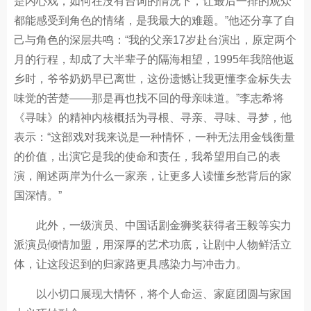
是内心戏，如何在没有台词的情况下，让最后一排的观众
都能感受到角色的情绪，是我最大的难题。”他还分享了自
己与角色的深层共鸣：“我的父亲17岁赴台演出，原定两个
月的行程，却成了大半辈子的隔海相望，1995年我陪他返
乡时，爷爷奶奶早已离世，这份遗憾让我更懂李金标失去
味觉的苦楚——那是再也找不回的母亲味道。”李志希将
《寻味》的精神内核概括为寻根、寻亲、寻味、寻梦，他
表示：“这部戏对我来说是一种情怀，一种无法用金钱衡量
的价值，出演它是我的使命和责任，我希望用自己的表
演，阐述两岸为什么一家亲，让更多人读懂乡愁背后的家
国深情。”
此外，一级演员、中国话剧金狮奖获得者王毅等实力
派演员倾情加盟，用深厚的艺术功底，让剧中人物鲜活立
体，让这段迟到的归家路更具感染力与冲击力。
以小切口展现大情怀，将个人命运、家庭团圆与家国