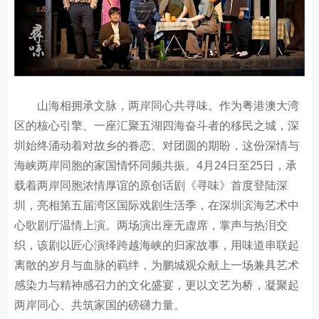
山海相拥承文脉，两岸同心共寻味。作为粤港澳大湾
区的核心引擎、一座汇聚五湖四海奋斗者的移民之城，深
圳始终涌动着对故乡的眷恋、对团圆的期盼，这份深情与
海峡两岸同胞的家国情怀同频共振。4月24日至25日，承
载着两岸同胞浓情厚谊的原创话剧《寻味》首度登陆深
圳，亮相第五届湾区国际戏剧生活季，在深圳滨海艺术中
心歌剧厅温情上演。两场演出座无虚席，掌声与热泪交
织，该剧以匠心演绎跨越海峡的归家故事，用味道串联起
离散的岁月与血脉的羁绊，为鹏城观众献上一场兼具艺术
感染力与精神感召力的文化盛宴，更以文艺为桥，凝聚起
两岸同心、共筑家国的磅礴力量。