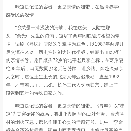
味道是记忆的容器，更是亲情的纽带，在温情叙事中
感受民族深情
“乡愁是一湾浅浅的海峡，我在这头，大陆在那
头。”余光中先生的诗句，道尽了两岸同胞隔海相望的牵
挂。话剧《寻味》便以这份牵挂为底色，以1987年两岸开
启交流往来这一历史性时刻为时代坐标，铺展出血肉相连
的亲情长卷。剧目聚焦72岁的北平老兵李金标，在两岸隔
绝38年后，当无数同乡老兵纷纷踏上返乡路、奔赴久别亲
人之时，这位土生土长的北京人却迟迟未动，直至1992
年，才带着儿子、儿媳、长孙三代人匆匆归京，踏上了一
段迟到五年的特殊归家之旅。
味道是记忆的容器，更是亲情的纽带。《寻味》以“味
道”为贯穿始终的线索，将北平胡同里的豆汁焦圈、台湾眷
村的烟火气息，都化作叩击心灵的情感符号。剧中，李金
标在台湾眷村靠着一碗牛肉面养家糊口，也将对母亲的思