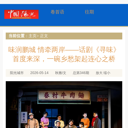
卷首语
往期
当前位置
：
主页
> 正文
味润鹏城 情牵两岸——话剧《寻味》
首度来深，一碗乡愁架起连心之桥
阳光城市
2026-05-14
秋雅/文
总第346期
放大
缩小