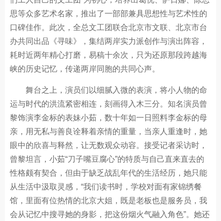
思等众多艺术名家，推出了一部部兼具思想性与艺术性的
口碑佳作。此次，全总文工团联合北京市文联、北京市台
办共同出品《寻味》，集结两岸实力派创作与演出阵容，
耗时近两年精心打磨，易稿十余次，只为还原那段跨越海
峡的历史记忆，传递两岸同胞的共同心声。
舞台之上，演员们以细腻入微的表演，将小人物的命
运与时代的洪流紧密相连，刻画得入木三分。知名演员曾
黎饰演李金标的表妹小茹，数十年如一日照料李金标的母
亲，用无私与善良诠释着亲情的重量，当亲人重逢时，她
眼中的欣喜与释然，让无数观众动容。接受记者采访时，
曾黎坦言，小茹“刀子嘴豆腐心”的特质与自己直来直去的
性格颇有契合，但由于缺乏战乱年代的生活经历，她只能
从生活中汲取灵感，“我们读书时，学校对面有家锦绣餐
馆，里面有位热情的北京大姐，既是老板也是服务员，我
会从记忆中搜寻她的身影，把这份烟火气融入角色”。她还