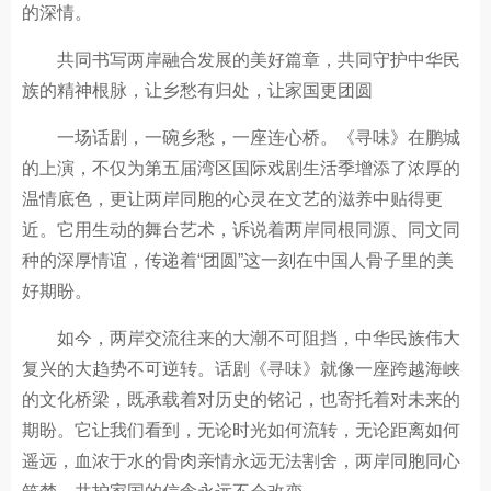
的深情。
共同书写两岸融合发展的美好篇章，共同守护中华民
族的精神根脉，让乡愁有归处，让家国更团圆
一场话剧，一碗乡愁，一座连心桥。《寻味》在鹏城
的上演，不仅为第五届湾区国际戏剧生活季增添了浓厚的
温情底色，更让两岸同胞的心灵在文艺的滋养中贴得更
近。它用生动的舞台艺术，诉说着两岸同根同源、同文同
种的深厚情谊，传递着“团圆”这一刻在中国人骨子里的美
好期盼。
如今，两岸交流往来的大潮不可阻挡，中华民族伟大
复兴的大趋势不可逆转。话剧《寻味》就像一座跨越海峡
的文化桥梁，既承载着对历史的铭记，也寄托着对未来的
期盼。它让我们看到，无论时光如何流转，无论距离如何
遥远，血浓于水的骨肉亲情永远无法割舍，两岸同胞同心