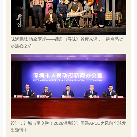
味润鹏城 情牵两岸——话剧《寻味》首度来深，一碗乡愁架
起连心之桥
设计，让城市更交融！2026深圳设计周乘APEC之风向全球发
出邀请！