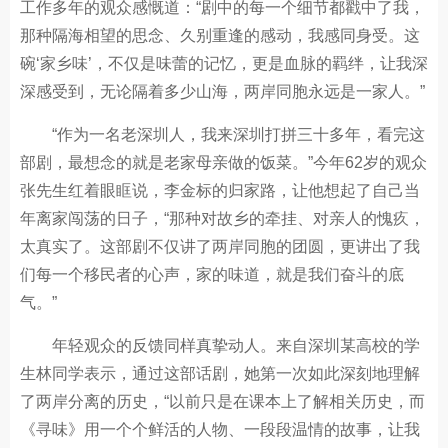
工作多年的观众感慨道：“剧中的每一个细节都戳中了我，
那种隔海相望的思念、久别重逢的感动，我感同身受。这
碗‘家乡味’，不仅是味蕾的记忆，更是血脉的羁绊，让我深
深感受到，无论隔着多少山海，两岸同胞永远是一家人。”
“作为一名老深圳人，我来深圳打拼三十多年，看完这
部剧，最想念的就是老家母亲做的饭菜。”今年62岁的观众
张先生红着眼眶说，李金标的归家路，让他想起了自己当
年离家闯荡的日子，“那种对故乡的牵挂、对亲人的愧疚，
太真实了。这部剧不仅讲了两岸同胞的团圆，更讲出了我
们每一个移民者的心声，家的味道，就是我们奋斗的底
气。”
年轻观众的反馈同样真挚动人。来自深圳某高校的学
生林同学表示，通过这部话剧，她第一次如此深刻地理解
了两岸分离的历史，“以前只是在课本上了解相关历史，而
《寻味》用一个个鲜活的人物、一段段温情的故事，让我