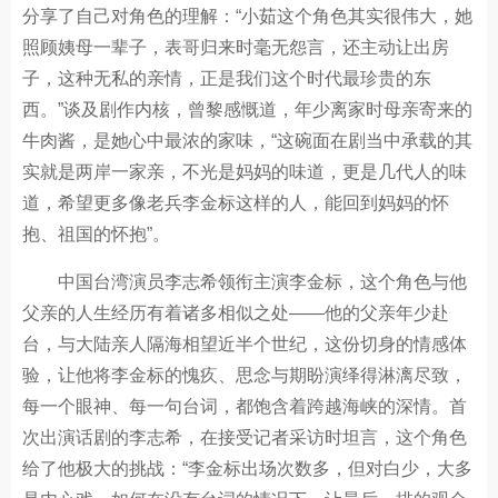
分享了自己对角色的理解：“小茹这个角色其实很伟大，她
照顾姨母一辈子，表哥归来时毫无怨言，还主动让出房
子，这种无私的亲情，正是我们这个时代最珍贵的东
西。”谈及剧作内核，曾黎感慨道，年少离家时母亲寄来的
牛肉酱，是她心中最浓的家味，“这碗面在剧当中承载的其
实就是两岸一家亲，不光是妈妈的味道，更是几代人的味
道，希望更多像老兵李金标这样的人，能回到妈妈的怀
抱、祖国的怀抱”。
中国台湾演员李志希领衔主演李金标，这个角色与他
父亲的人生经历有着诸多相似之处——他的父亲年少赴
台，与大陆亲人隔海相望近半个世纪，这份切身的情感体
验，让他将李金标的愧疚、思念与期盼演绎得淋漓尽致，
每一个眼神、每一句台词，都饱含着跨越海峡的深情。首
次出演话剧的李志希，在接受记者采访时坦言，这个角色
给了他极大的挑战：“李金标出场次数多，但对白少，大多