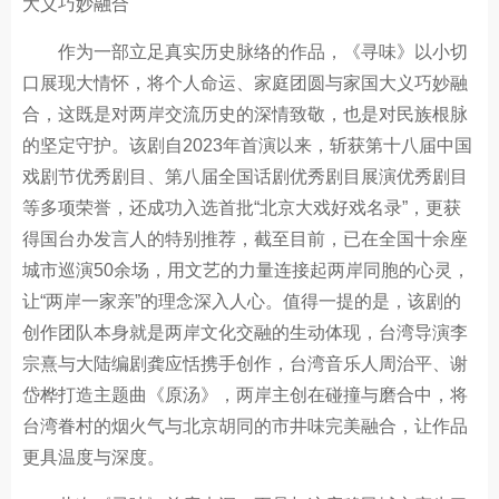
大义巧妙融合
作为一部立足真实历史脉络的作品，《寻味》以小切
口展现大情怀，将个人命运、家庭团圆与家国大义巧妙融
合，这既是对两岸交流历史的深情致敬，也是对民族根脉
的坚定守护。该剧自2023年首演以来，斩获第十八届中国
戏剧节优秀剧目、第八届全国话剧优秀剧目展演优秀剧目
等多项荣誉，还成功入选首批“北京大戏好戏名录”，更获
得国台办发言人的特别推荐，截至目前，已在全国十余座
城市巡演50余场，用文艺的力量连接起两岸同胞的心灵，
让“两岸一家亲”的理念深入人心。值得一提的是，该剧的
创作团队本身就是两岸文化交融的生动体现，台湾导演李
宗熹与大陆编剧龚应恬携手创作，台湾音乐人周治平、谢
岱桦打造主题曲《原汤》，两岸主创在碰撞与磨合中，将
台湾眷村的烟火气与北京胡同的市井味完美融合，让作品
更具温度与深度。