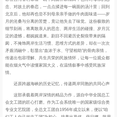
念、对故土的眷恋，一点点揉进每一碗面的汤汁里；回到
北京后，他却再也尝不到母亲亲手做的牛肉面味道——岁
月的沧桑与分离的苦楚，竟让他失去了味觉。这份极致的
细节刻画，将离散亲人的思念、两岸生活的碰撞、岁月沉
淀的遗憾，都娓娓道来。剧目不回避历史裂痕带来的隔
阂，不掩饰两岸生活习惯、思维方式的差异，却在一次次
矛盾消融中，彰显出“血浓于水、守望相助”的骨肉亲情，
传递出包容理解、共生共荣的民族情怀，让每一位观众都
能在烟火气中读懂家国大义，在温情叙事中感受民族深
情。
还原跨越海峡的历史记忆，传递两岸同胞的共同心声
这部承载着两岸深情的精品力作，源自中华全国总工
会文工团的匠心打磨。作为工会系统唯一的国家级综合类
专业文艺院团，全总文工团自1956年成立以来，便以“咱
们工人自己的文工团”为初心，培养出葛优、萨日娜、陈思