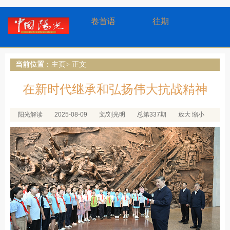
卷首语
往期
当前位置
：
主页
> 正文
在新时代继承和弘扬伟大抗战精神
阳光解读
2025-08-09
文/刘光明
总第337期
放大
缩小