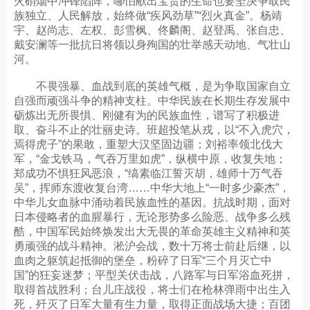
火硝烟中冲锋陷阵，哪怕献出宝贵的生命也要坚决争取民
族独立、人民解放，始终做“疾风劲草”“烈火真金”。杨靖
宇、赵尚志、左权、彭雪枫、佟麟阁、赵登禹、张自忠、
戴安澜等一批抗日将领以身殉国的壮举感天动地、气壮山
河。
不畏强暴、血战到底的英雄气概，是为争取国家自立
自强而顽强斗争的精神支柱。中华民族在长期生存发展中
砺炼出无所畏惧、刚健有为的民族血性，谱写了积极进
取、奋斗不止的壮丽史诗。班超投笔从戎，以“不入虎穴，
焉得虎子”的果敢，重塑大汉坚固边疆；刘裕率领北伐大
军，“金戈铁马，气吞万里如虎”，纵横中原，收复失地；
郑成功不惧狂风恶浪，“缟素临江誓灭胡，雄师十万气吞
吴”，挥师东渡收复台湾……中华大地上“一时多少豪杰”，
中华儿女血脉中涌动着民族血性的基因。抗战时期，面对
日本侵略者的血腥暴行，无论形势多么险恶、战争多么残
酷，中国军民始终焕发出大无畏的革命英雄主义精神和英
勇顽强的战斗精神。淞沪会战，数十万将士前赴后继，以
血肉之躯筑起抵御的堡垒，粉碎了日军“三个月灭亡中
国”的狂妄迷梦；平型关伏击战，八路军与日军浴血死拼，
取得首战胜利；台儿庄战役，将士们在枪林弹雨中出生入
死，歼灭了日军大量有生力量，取得正面战场大捷；百团