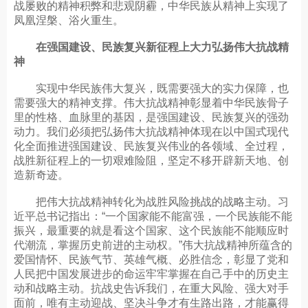
战屡败的精神积弊和悲观阴霾，中华民族从精神上实现了
凤凰涅槃、浴火重生。
在强国建设、民族复兴新征程上大力弘扬伟大抗战精
神
实现中华民族伟大复兴，既需要强大的实力保障，也
需要强大的精神支撑。伟大抗战精神彰显着中华民族骨子
里的性格、血脉里的基因，是强国建设、民族复兴的强劲
动力。我们必须把弘扬伟大抗战精神体现在以中国式现代
化全面推进强国建设、民族复兴伟业的各领域、全过程，
战胜新征程上的一切艰难险阻，坚定不移开辟新天地、创
造新奇迹。
把伟大抗战精神转化为战胜风险挑战的战略主动。习
近平总书记指出：“一个国家能不能富强，一个民族能不能
振兴，最重要的就是看这个国家、这个民族能不能顺应时
代潮流，掌握历史前进的主动权。”伟大抗战精神所蕴含的
爱国情怀、民族气节、英雄气概、必胜信念，彰显了党和
人民把中国发展进步的命运牢牢掌握在自己手中的历史主
动和战略主动。抗战史告诉我们，在重大风险、强大对手
面前，唯有主动迎战、坚决斗争才有生路出路，才能赢得