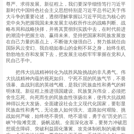
尊严、求得发展。新征程上，我们要深学细悟笃行习近平
新时代中国特色社会主义思想特别是习近平总书记关于伟
大斗争的重要论述，透彻理解掌握以习近平同志为核心的
党中央为把握我国未来发展主动权所作出的战略判断、战
略布局和战略抉择，并将其贯彻到实践中去，在时代前进
的潮流中把握主动、赢得未来。坚持把国家和民族发展放
在自己力量的基点上，不断做大做强自己，努力炼就任由
国际风云变幻、我自稳如泰山的金刚不坏之身，始终生机
勃勃地生存和发展下去，把发展主动权牢牢掌握在党和人
民自己手中。
把伟大抗战精神转化为战胜风险挑战的非凡勇气。伟
大抗战精神内蕴的视死如归、宁死不屈的民族气节，不畏
强暴、血战到底的英雄气概，是我们民族血性和勇气的鲜
明体现。新征程上推进强国建设、民族复兴伟业，必须把
舍生忘死、向死而生的民族血性张扬出来，使伟大抗战精
神得以光大发扬。全面建设社会主义现代化国家，要彰显
民族血性和勇气，无论敌人如何强大、道路如何艰险、挑
战如何严峻，始终绝不畏惧、绝不退缩，勇于在“历史的三
峡”中险滩竞渡、扬帆远航。全面深化改革，要努力冲破思
想观念障碍、突破利益固化藩篱、攻克体制机制的顽瘴痼