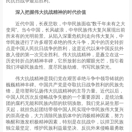
民抗日战争最后胜利。
深入把握伟大抗战精神的时代价值
近代中国，长夜悲歌，中华民族面临“数千年未有之大
变局”。当今中国，长风破浪，中华民族伟大复兴展现出前
所未有的光明前景。从陷入深重危机到走向伟大复兴，中
华民族进行了许多艰苦卓绝的伟大斗争，其中的历史转折
点是中国人民抗日战争的胜利，这是近代以来中国反抗外
敌入侵的第一次完全胜利。伟大抗战精神，是矗立在这一
历史转折点的精神丰碑，它所放射出的耀眼光芒，指引着
我们淬砺民族血性、度尽民族劫难、书写民族荣光。
伟大抗战精神是我们党在艰苦卓绝斗争中领导铸就的
巍巍精神丰碑。中国共产党是夺取抗日战争胜利的民族先
锋，是培塑和弘扬伟大抗战精神的主导力量。近代以后，
中国人民历次反侵略战争失败的一个重要原因，是统治集
团的腐朽无能和民族内部的软弱涣散。我们党从诞生那一
天起，就担负起团结带领中国人民实现中华民族伟大复兴
的崇高使命，大力清除民族肌体中的消极精神因素，努力
唤醒和激发积极精神因素，特别是在抗战中，以捍卫民族
独立最坚定、维护民族利益最坚决、反抗外来侵略最勇敢