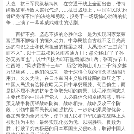
大战，抗日军民纵横捭阖，在交通干线上全面出击，借持
续激战重挫敌人嚣张气焰……抗日战场上，中国军民以“粉
骨碎身浑不怕”的决绝和勇毅，投身于一场场惊心动魄的抗
争，上演了一幕幕威武雄壮的活剧。
百折不挠、坚忍不拔的必胜信念，是为实现国家繁荣
富强而不懈奋斗的恒久动力。中华民族自古就不乏目光高
远的有识之士和铁肩担当的栋梁之材。大禹治水“三过家门
而不入”，以十三载栉风沐雨凿通九川；愚公移山“子子孙
孙无穷匮也”，以世代接力叩石垦壤撼动山岳；张骞持节出
使西域，“风沙霜雪十三年”，历经“城郭山川万二千”终穿越
万里丝路……他们的成功，源于深植心底的信念基因绵绵
用力、久久为功。在日本军国主义铁蹄蹂躏的重压之下，
中国人民没有选择在暗无天日中卑躬屈膝、苟且偷生，而
是以不屈不挠的抗争去争取光明的前景。以毛泽东同志为
主要代表的中国共产党人，以必胜信念和卓绝智慧，科学
预见战争将历经战略防御、战略相持、战略反攻三个阶
段，引领中国军民长期顽强抗战，一步步积累局部优势，
叠加聚变为全局胜势，使中国人民和中华民族在战略上从
被动转为主动，最终实现化劣为优、以弱胜强、反败为
胜，打败了穷凶极恶的日本军国主义侵略者，取得中国人