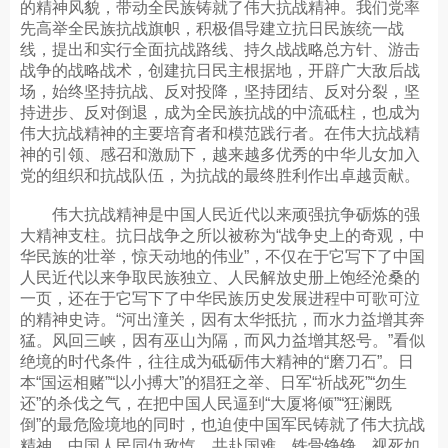
的精神风貌，带动全民族铸就了伟大抗战精神。我们党率
先高举全民族抗战旗帜，积极倡导建立抗日民族统一战
线，提出和实行全面抗战路线、持久战战略总方针、游击
战争的战略战术，创建抗日民主根据地，开辟广大敌后战
场，始终坚持抗战、反对投降，坚持团结、反对分裂，坚
持进步、反对倒退，成为全民族抗战的中流砥柱，也成为
伟大抗战精神的主要培育者和模范践行者。在伟大抗战精
神的引领、感召和激励下，越来越多优秀的中华儿女加入
党的组织和抗战队伍，为抗战的最终胜利作出卓越贡献。
伟大抗战精神是中国人民近代以来顽强抗争砺炼的强
大精神支柱。抗日战争之所以被称为“战争史上的奇观，中
华民族的壮举，惊天动地的伟业”，不仅在于它写下了中国
人民近代以来争取民族独立、人民解放史册上饱经沧桑的
一页，还在于它写下了中华民族历史发展进程中可歌可泣
的精神史诗。“河出潼关，因有太华抵抗，而水力益增其奔
猛。风回三峡，因有巫山为隔，而风力益增其怒号。”看似
绝境的时代条件，往往成为砥砺伟大精神的“磨刀石”。日
本“国运相赌”“以小搏大”的猖狂之举、日军“祈战死”“勿生
还”的杀伐之气，在把中国人民逼到“大厦将倾”“狂澜既
倒”的最危险境地的同时，也迫使中国军民铸就了伟大抗战
精神。中国人民同仇敌忾、共赴国难，铁骨铮铮、视死如