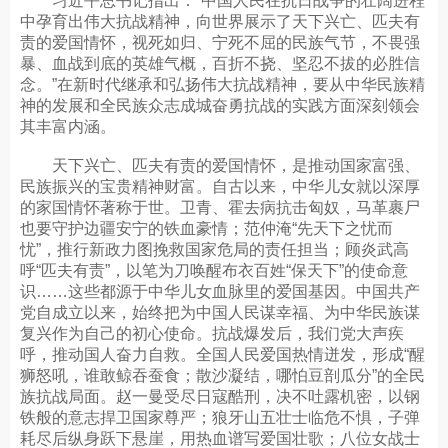
习近平总书记指出：“中国人民在抗日战争的壮阔进程
中孕育出伟大抗战精神，向世界展示了天下兴亡、匹夫有
责的爱国情怀，视死如归、宁死不屈的民族气节，不畏强
暴、血战到底的英雄气概，百折不挠、坚忍不拔的必胜信
念。”在新时代继承和弘扬伟大抗战精神，要从中华民族精
神的发展和全民族众志成城奋勇抗战的实践方面深刻领会
其丰富内涵。
天下兴亡、匹夫有责的爱国情怀，是推动国家富强、
民族振兴的宝贵精神财富。自古以来，中华儿女就以深厚
的家国情怀著称于世。卫青、霍去病抗击匈奴，马革裹尸
也要守护边疆安宁的铁血豪情；范仲淹“先天下之忧而
忧”，推行新政力图挽救国家危局的责任担当；顾炎武高
呼“匹夫有责”，以笔为刀唤醒布衣百姓“保天下”的使命意
识……这些都源于中华儿女血脉里的爱国基因。中国共产
党自成立以来，始终把为中国人民谋幸福、为中华民族谋
复兴作为自己的初心使命。抗战爆发后，我们党大声疾
呼，推动国人奋力自救。全国人民爱国热情迸发，形成“醒
狮怒吼，谁敢鲸吞蚕食；散沙凝结，哪怕豆剖瓜分”的全民
族抗战局面。赵一曼受尽日寇酷刑，决不吐露机密，以钢
铁般的意志捍卫国家尊严；狼牙山五壮士临危不惧，子弹
耗尽后纵身跃下悬崖，用热血谱写爱国壮歌；八位女战士