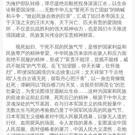
为掩护部队转移，弹尽援绝后毅然投身滚滚江水，以生命
诠释爱国深情……无数中华儿女“誓死不当亡国奴”的呐喊
和斗争，“掀起民族自救的巨浪”，汇成了陷日本帝国主义
于灭顶之灾的汪洋大海。天下兴亡、匹夫有责的爱国情
怀，不仅是抗战胜利的强大精神动力，也是我们今天推进
强国建设、民族复兴伟业的宝贵精神财富。
视死如归、宁死不屈的民族气节，是维护国家利益和
民族尊严的精神脊梁。中华民族历来崇尚在敌人和压力面
前绝不屈服的精神，形成了“富贵不能淫，贫贱不能移，威
武不能屈”的气节观。岳飞“抬望眼，仰天长啸，壮怀激
烈”，即便深陷困境仍矢志收复山河；文天祥留下千古绝
唱“人生自古谁无死，留取丹心照汗青”，以一身忠骨慷慨
赴死；谭嗣同以“我自横刀向天笑，去留肝胆两昆仑”的悲
壮豪迈，为变法图强甘愿献出生命……这种为国家和民族
的前途命运前赴后继、死而后已的精神，根源于中华儿女
灵魂深处的气节基因。在与日本军国主义的殊死较量中，
无数次生与死的考验都凸显了中国军民崇高的民族气节。
日本军国主义侵略者对中国人民极其残暴，以惨无人道的
行径、血雨腥风的场面、令人发指的屠杀，妄图逼迫中国
人民屈服。面对侵略者的屠刀，中国人民大义凛然，在炮