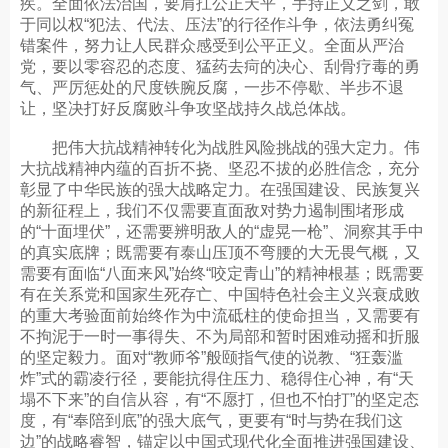
疾。全面依法治国，要肩扛公正天平，手持正义之剑，敢
于同以权“犯法、代法、压法”的行径作斗争，依法勇纠冤
错案件，努力让人民群众感受到公平正义。全面从严治
党，要以零容忍的态度、猛药去疴的决心、刮骨疗毒的勇
气、严厉惩处的尺度铁腕反腐，一步不停歇、半步不退
让，坚决打好反腐败斗争攻坚战持久战总体战。
把伟大抗战精神转化为战胜风险挑战的强大定力。伟
大抗战精神内蕴的百折不挠、坚忍不拔的必胜信念，充分
彰显了中华民族的强大战略定力。在强国建设、民族复兴
的新征程上，我们不仅需要直面敌对势力遏制围堵形成
的“十面埋伏”，还需要辨明敌人的“虚晃一枪”、洞察其手中
的真实底牌；既需要有泰山压顶不弯腰的大无畏气概，又
需要有面临“八面来风”始终“咬定青山”的精神根基；既需要
有在关系党和国家生死存亡、中国特色社会主义兴衰成败
的重大考验面前始终作为中流砥柱的使命担当，又需要有
不拘泥于一时一事得失、不为局部和暂时困难动摇和折服
的坚定毅力。面对“教师爷”般颐指气使的说教、“狂轰滥
炸”式的霸凌行径，要能抗得住压力、稳得住心神，有“天
塌不下来”的自信从容，有“不愿打，但也不怕打”的坚定态
度，有“奉陪到底”的强大底气，更要有“时与势在我们这
边”的战略睿智，锚定以中国式现代化全面推进强国建设、