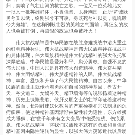
归，奏响了气壮山河的救亡之歌。一位又一位英雄儿女、
一批又一批英雄群体，不畏强暴、以身殉国，正所谓“诚既
勇兮又以武，终刚强兮不可凌。身既死兮神以灵，魂魄毅
兮为鬼雄”。在这样刚毅壮烈的英雄之气面前，再狂妄的敌
人也会被打倒，再凶狠的敌寇也会被歼灭！
伟大抗战精神是中华民族在战胜磨难挑战中浴火重生
的鲜明精神标识。伟大抗战精神是伟大民族精神在抗战中
的具体体现，伟大民族精神是伟大抗战精神的强大依托和
深厚底蕴。中华民族是爱好和平、勤劳勇敢、自强不息的
伟大民族，中国人民是具有伟大创造精神、伟大奋斗精
神、伟大团结精神、伟大梦想精神的人民。伟大抗战精
神，丰富、凝练和升华了伟大民族精神。自古以来，中华
民族的血脉里就传承着勇敢和自强的精神基因，盘古开
天、夸父追日、女娲补天、精卫填海等传说张扬着这种精
神，历史上慷慨悲歌、侠肝义胆之士的壮举印证着这种精
神。然而，长期封建奴化教育的严重桎梏和宗法制度的沉
疴痼疾，使这种精神基因渐渐由显性转为隐性，东方雄狮
成为睡狮，在“数千年未有之大变局”中饱受摧残、伤痕累
累。伟大抗战精神，将我们民族原本就有的勇敢和自强的
精神基因由隐性逆转为显性，以强大伟力荡涤近代以后屡