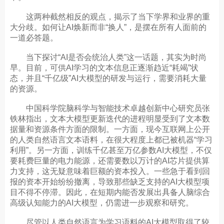
这两种截然相反的观点，揭示了当下学界和业界的重
大分歧。如何让AI焕新而非“换人”，是摆在所有人面前的
一道必答题。
当下探讨“AI是否会统治人类”这一话题，其实为时尚
早。目前，可供AI学习的文本信息正逐渐趋近“耗竭”状
态，并且“千亿级”AI大模型的研发与运行，需要消耗大量
的资源。
中国科学院脑科学与智能技术卓越创新中心研究员张
铁林指出，文本大模型更新迭代的进程明显受到了文本数
据量和资源条件方面的限制。一方面，现今互联网上公开
的人类自然语言文本语料，在很大程度上都已被机器“学习
利用”。另一方面，训练千亿甚至万亿参数AI大模型，不仅
要耗费巨量的电力能源，还需要数以万计的AI芯片提供算
力支持，这无疑意味着巨额的资本投入。一些急于看到回
报的资本开始纷纷撤离，导致那些缺乏支持的AI大模型项
目不得不停滞。因此，在短期内能否发展出具备人脑综合
高级认知能力的AI大模型，仍需进一步观察和研究。
尽管以人类自然语言为学习语料的AI大模型取得了较