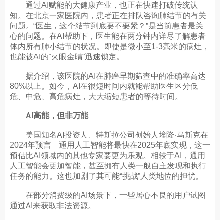
通过AI赋能的大健康产业，也正在快速打破传统认
知。在北京一家医院内，患者正在排队咨询肺结节的有关
问题。“医生，这个结节到底要不要紧？”是当前患者最关
心的问题。在AI帮助下，医生能在两分钟内详尽了解患者
体内所有肺小结节的状况。即使是微小至1-3毫米的病灶，
也能被AI的“火眼金睛”迅速锁定。
据介绍，该医院的AI在肺癌早期筛查中的准确率高达
80%以上。如今，AI在很短时间内就能帮助医生区分低
危、中危、高危病灶，大大缩短患者的等待时间。
AI高能，但非万能
美国知名AI投资人、特斯拉公司创始人埃隆·马斯克在
2024年预言，通用人工智能将最快在2025年底实现，这一
预估比AI领域内的其他专家要更为乐观。相较于AI，通用
人工智能会更加智能，甚至拥有人类一般自主发现和执行
任务的能力。这也加剧了其可能“挑战”人类地位的担忧。
在部分消费级的AI场景下，一些居心不良的用户试图
通过AI来获取非法资源。