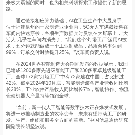
来极大震撼的同时，也为相关科研探索工作提供了新的思
路。
通过链接相应算力基础，AI在工业生产中大显身手。
位于福建泉州的一家制造业企业内，5G无人车满载物料在
车间内快速穿梭，各项生产数据实时反馈在大屏幕上，“大
活人”几乎在车间内消失了。“我们这个‘灯塔工厂’运用AI技
术，五分钟就能做成一个工业制成品，品质合格率达到
99%，订单交付时效提升25%。”该车间负责人说。
在2024世界智能制造大会期间发布的数据显示，我国
已建成1200多家先进级智能工厂和230多家卓越级智能工
厂。全球172家“灯塔工厂”中有72家建在中国，占比超过
42%。截至2024年10月底，智能制造装备产业营收同比增
长28%，工业软件产品收入同比增长7%，智能协作、物流
仓储机器人产量持续领跑全球。
“当前，新一代人工智能等数字技术正在爆发式发展，
将进一步推动制造业的效率变革，未来有望带动工厂的研
发、生产、组织和服务全方面的革新。”中国信息通信研究
院副院长胡坚波说。