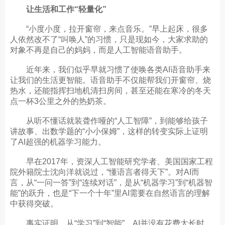
让生活和工作“轻量化”
“小度小度，拉开窗帘，来点音乐。”早上起床，很多
人依然改不了“叫唤人”的习惯，只是现如今，大家求助的
对象不再是自己的妈妈，而是人工智能语音助手。
近年来，我们似乎早就习惯了使唤各类AI语音助手来
让我们的生活更智能。语音助手不仅能帮我们开窗帘、烧
热水，还能指挥扫地机清扫房间，甚至还能在寒冷的冬天
点一杯3公里之外的热奶茶。
从听不懂话就装聋作哑的“人工智障”，到能够给孩子
讲故事、出数学题的“小小保姆”，这样的转变实际上证明
了AI超强的机器学习能力。
早在2017年，资深人工智能研究学者、美国国家工程
院外籍院士沈向洋就说过，“懂语言者得天下”。对AI而
言，从“一问一答”到“连续对话”，是从“机器学习”到“机器智
能”的跃升，也是“下一个十年”里AI需要在自然语言的理解
中获得突破。
事实证明，从“学习”到“智能”，AI并没有花费太长时