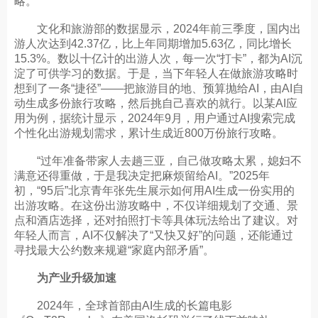
略。
文化和旅游部的数据显示，2024年前三季度，国内出
游人次达到42.37亿，比上年同期增加5.63亿，同比增长
15.3%。数以十亿计的出游人次，每一次“打卡”，都为AI沉
淀了可供学习的数据。于是，当下年轻人在做旅游攻略时
想到了一条“捷径”——把旅游目的地、预算抛给AI，由AI自
动生成多份旅行攻略，然后挑自己喜欢的就行。以某AI应
用为例，据统计显示，2024年9月，用户通过AI搜索完成
个性化出游规划需求，累计生成近800万份旅行攻略。
“过年准备带家人去趟三亚，自己做攻略太累，媳妇不
满意还得重做，于是我决定把麻烦留给AI。”2025年
初，“95后”北京青年张先生展示如何用AI生成一份实用的
出游攻略。在这份出游攻略中，不仅详细规划了交通、景
点和酒店选择，还对拍照打卡等具体玩法给出了建议。对
年轻人而言，AI不仅解决了“又快又好”的问题，还能通过
寻找最大公约数来规避“家庭内部矛盾”。
为产业升级加速
2024年，全球首部由AI生成的长篇电影