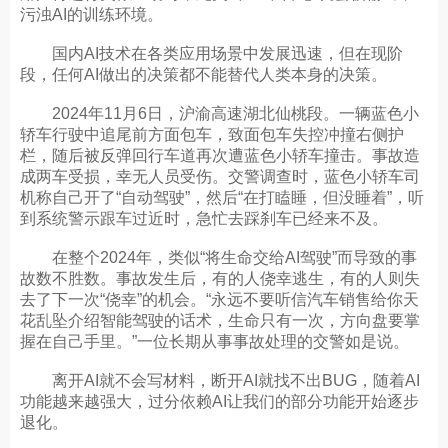
污浊AI的训练环境。
国内AI技术在各类应用场景中发展迅速，但在现阶
段，任何AI做出的决策都不能替代人类本身的决策。
2024年11月6日，沪渝高速湖北仙桃段。一辆蓝色小
轿车行驶中追尾前方面包车，致面包车失控冲撞右侧护
栏，随后被反弹回行车道再次遭蓝色小轿车撞击。事故造
成两车受损，幸无人员受伤。交警调查时，蓝色小轿车司
机称自己开了“自动驾驶”，然后“在打瞌睡，但没睡着”，听
到系统警示跟车过近时，急忙去踩刹车已经来不及。
在整个2024年，类似“将生命交给AI驾驶”而导致的事
故数不胜数。事故发生后，有的人侥幸逃生，有的人则失
去了下一次“侥幸”的机会。“永远不要听信汽车销售给你天
花乱坠介绍智能驾驶的话术，生命只有一次，方向盘要掌
握在自己手里。”一位长期从事事故处理的交警如是说。
离开AI就不会写材料，断开AI就找不出BUG，随着AI
功能越来越强大，过分依赖AI让我们的部分功能开始逐步
退化。