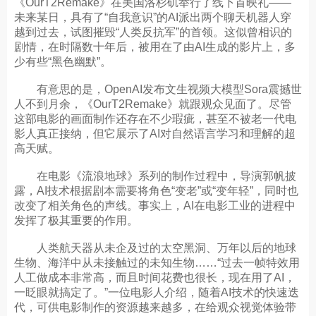
《OurT2Remake》在美国洛杉矶举行了线下首映礼——
未来某日，具有了“自我意识”的AI派出两个聊天机器人穿
越到过去，试图摧毁“人类反抗军”的首领。这似曾相识的
剧情，在时隔数十年后，被用在了由AI生成的影片上，多
少有些“黑色幽默”。
有意思的是，OpenAI发布文生视频大模型Sora震撼世
人不到月余，《OurT2Remake》就跟观众见面了。尽管
这部电影的画面制作还存在不少瑕疵，甚至不被老一代电
影人真正接纳，但它展示了AI对自然语言学习和理解的超
高天赋。
在电影《流浪地球》系列的制作过程中，导演郭帆披
露，AI技术根据剧本需要将角色“变老”或“变年轻”，同时也
改变了相关角色的声线。事实上，AI在电影工业的进程中
发挥了极其重要的作用。
人类航天器从未企及过的太空黑洞、万年以后的地球
生物、海洋中从未接触过的未知生物……“过去一帧特效用
人工做成本非常高，而且时间花费也很长，现在用了AI，
一眨眼就搞定了。”一位电影人介绍，随着AI技术的快速迭
代，可供电影制作的资源越来越多，在给观众视觉体验带