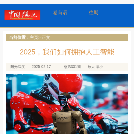
卷首语
往期
当前位置
：
主页
> 正文
2025，我们如何拥抱人工智能
阳光深度
2025-02-17
总第331期
放大
缩小