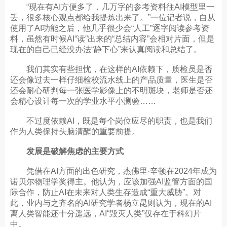
“现在有AI方便多了，几万字的参考资料往AI模型里一
丢，很多核心观点都给我提炼出来了。”一位记者说，自从
使用了AI功能之后，他几乎很少会“人工”逐字阅读参考资
料，虽然有时候AI“读”出来的“总结内容”会相对片面，但是
现在的自己已经没办法“静下心”来认真阅读和总结了。
我们其实有些担忧，在这样的AI依赖下，质检员是否
还会像过去一样仔细检校流水线上的产品质量，医生是否
还会耐心研判每一张医学影像上的不明斑块，老师是否还
会精心设计每一次的学业水平小测验……
不过度依赖AI，既是每个岗位应尽的职责，也是我们
作为人类保持头脑清醒的重要前提。
发展是破解焦虑的主要方式
凭借在AI方面的出色研究，杰佛里·辛顿在2024年成为
诺贝尔物理学奖得主。他认为，应该加强AI监管方面的国
际合作，防止AI在未来对人类生存造成“重大威胁”。对
此，业内与之齐名的AI研究学者杨立昆则认为，现在的AI
离人类智能还十分遥远，AI“毁灭人类”仅存在于科幻片
中。