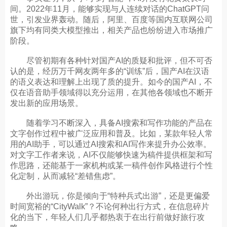
间。2022年11月，能够实现与人连续对话的ChatGPT问
世，引发业界轰动。随后，阿里、百度等国内互联网公司
旗下均有同类大模型推出，相关产品也纷纷进入市场推广
阶段。
尽管初期有各种针对国产AI的质疑和批评，但不可否
认的是，经历万千网友两年多的“训练”后，国产AI在汉语
的语义表达和理解上出现了质的提升。如今的国产AI，不
仅在语音助手领域得以充分运用，在其他各领域也不断开
发出新的应用场景。
随着学习不断深入，具备AI搜索和写作功能的产品在
文字创作过程中被广泛应用和普及。比如，某款年轻人常
用的AI助手，可以通过AI搜索和AI写作来提升办公效率。
对文字工作者来说，AI不仅能够快速为稿件提供框架和写
作思路，还能基于一家机构或某一稿件创作风格进行个性
化定制，从而减轻“差错焦虑”。
外出游玩，你是倾向于“特种兵式出游”，还是更偏爱
时间宽裕的“CityWalk”？不论何种出行方式，在信息碎片
化的当下，年轻人们几乎都热衷于在出行前做好旅行攻